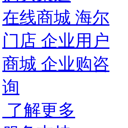
在线商城
海尔
门店
企业用户
商城
企业购咨
询
了解更多