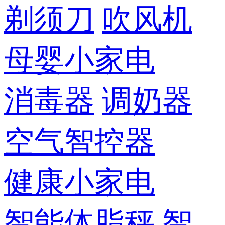
剃须刀
吹风机
母婴小家电
消毒器
调奶器
空气智控器
健康小家电
智能体脂秤
智