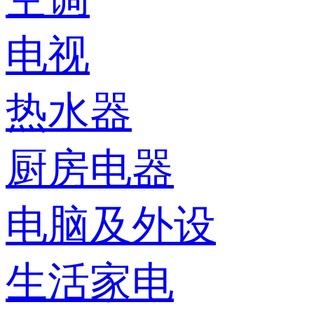
电视
热水器
厨房电器
电脑及外设
生活家电