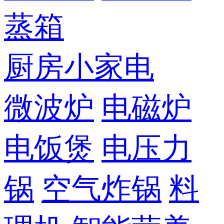
蒸箱
厨房小家电
微波炉
电磁炉
电饭煲
电压力
锅
空气炸锅
料