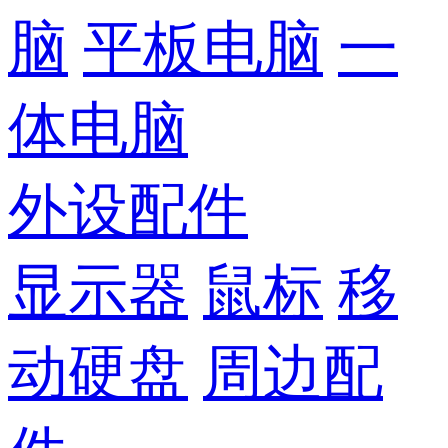
脑
平板电脑
一
体电脑
外设配件
显示器
鼠标
移
动硬盘
周边配