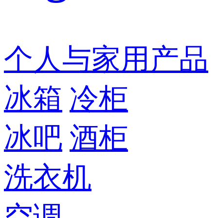
个人与家用产品
冰箱
冷柜
冰吧
酒柜
洗衣机
空调