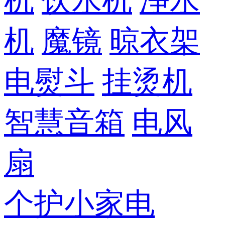
机
饮水机
净水
机
魔镜
晾衣架
电熨斗
挂烫机
智慧音箱
电风
扇
个护小家电