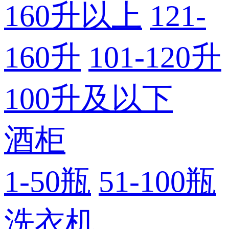
160升以上
121-
160升
101-120升
100升及以下
酒柜
1-50瓶
51-100瓶
洗衣机