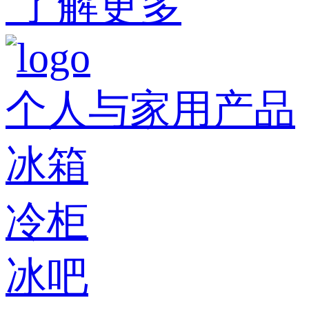
了解更多
个人与家用产品
冰箱
冷柜
冰吧