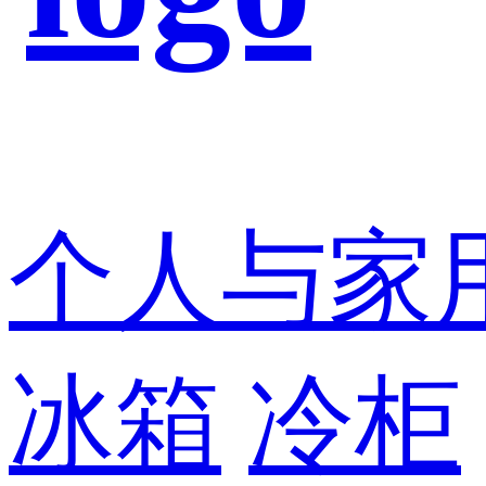
个人与家
冰箱
冷柜