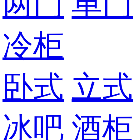
两门
单门
冷柜
卧式
立式
冰吧
酒柜