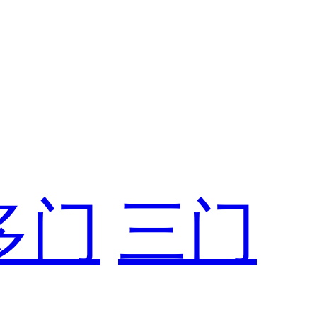
多门
三门