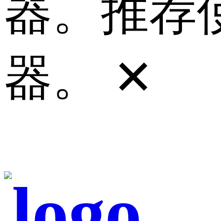
器。推荐使
器。
✕