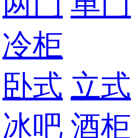
两门
单门
冷柜
卧式
立式
冰吧
酒柜