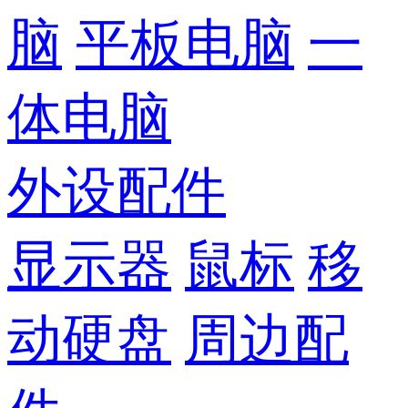
脑
平板电脑
一
体电脑
外设配件
显示器
鼠标
移
动硬盘
周边配