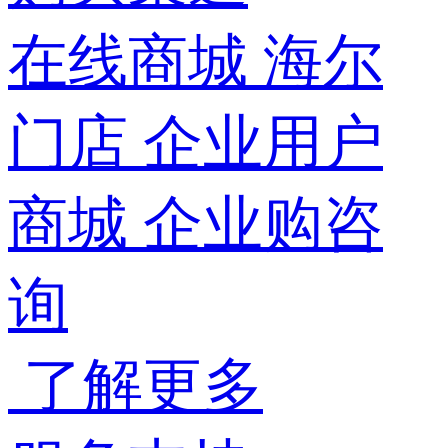
在线商城
海尔
门店
企业用户
商城
企业购咨
询
了解更多