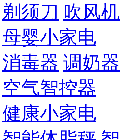
剃须刀
吹风机
母婴小家电
消毒器
调奶器
空气智控器
健康小家电
智能体脂秤
智