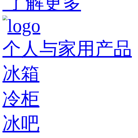
了解更多
个人与家用产品
冰箱
冷柜
冰吧