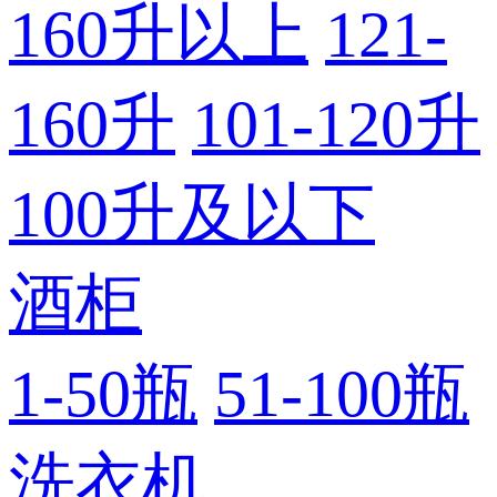
160升以上
121-
160升
101-120升
100升及以下
酒柜
1-50瓶
51-100瓶
洗衣机