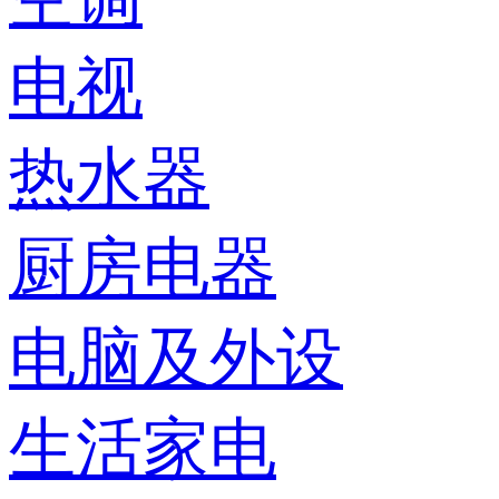
电视
热水器
厨房电器
电脑及外设
生活家电