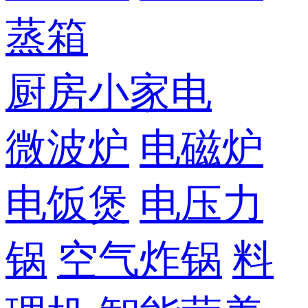
蒸箱
厨房小家电
微波炉
电磁炉
电饭煲
电压力
锅
空气炸锅
料