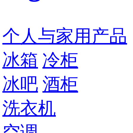
个人与家用产品
冰箱
冷柜
冰吧
酒柜
洗衣机
空调