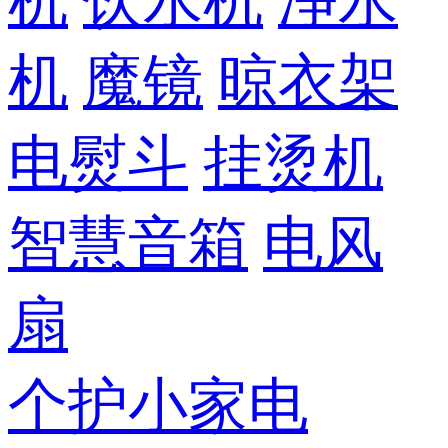
机
饮水机
净水
机
魔镜
晾衣架
电熨斗
挂烫机
智慧音箱
电风
扇
个护小家电