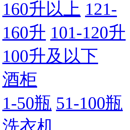
160升以上
121-
160升
101-120升
100升及以下
酒柜
1-50瓶
51-100瓶
洗衣机