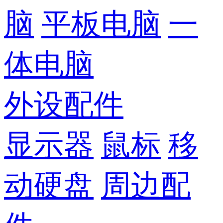
脑
平板电脑
一
体电脑
外设配件
显示器
鼠标
移
动硬盘
周边配