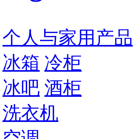
个人与家用产品
冰箱
冷柜
冰吧
酒柜
洗衣机
空调