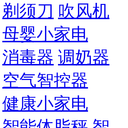
剃须刀
吹风机
母婴小家电
消毒器
调奶器
空气智控器
健康小家电
智能体脂秤
智