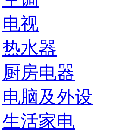
电视
热水器
厨房电器
电脑及外设
生活家电