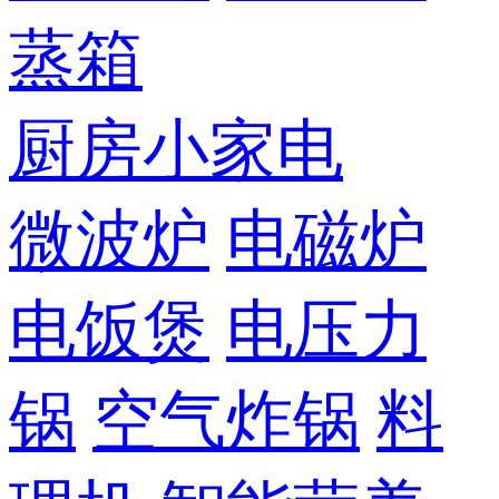
蒸箱
厨房小家电
微波炉
电磁炉
电饭煲
电压力
锅
空气炸锅
料