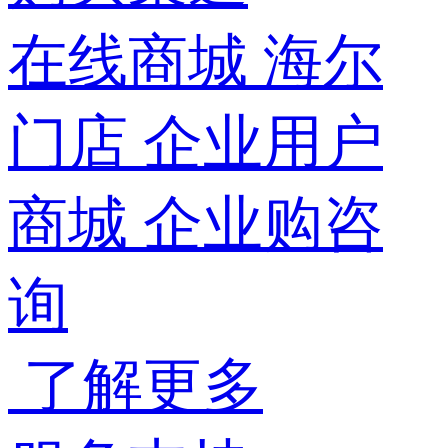
在线商城
海尔
门店
企业用户
商城
企业购咨
询
了解更多