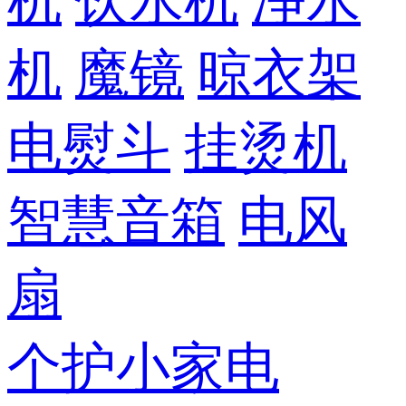
机
饮水机
净水
机
魔镜
晾衣架
电熨斗
挂烫机
智慧音箱
电风
扇
个护小家电