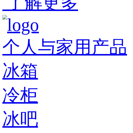
了解更多
个人与家用产品
冰箱
冷柜
冰吧