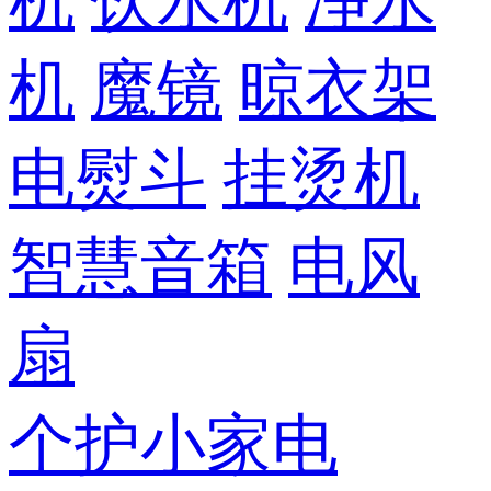
机
饮水机
净水
机
魔镜
晾衣架
电熨斗
挂烫机
智慧音箱
电风
扇
个护小家电