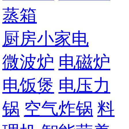
蒸箱
厨房小家电
微波炉
电磁炉
电饭煲
电压力
锅
空气炸锅
料