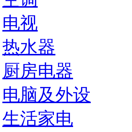
电视
热水器
厨房电器
电脑及外设
生活家电