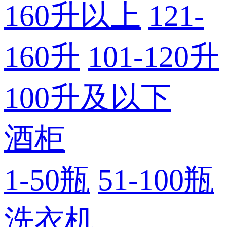
160升以上
121-
160升
101-120升
100升及以下
酒柜
1-50瓶
51-100瓶
洗衣机