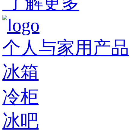
了解更多
个人与家用产品
冰箱
冷柜
冰吧