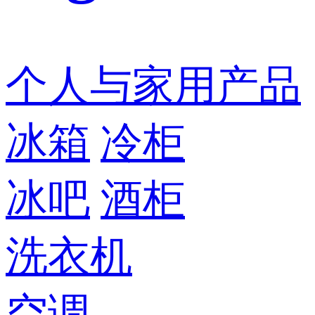
个人与家用产品
冰箱
冷柜
冰吧
酒柜
洗衣机
空调