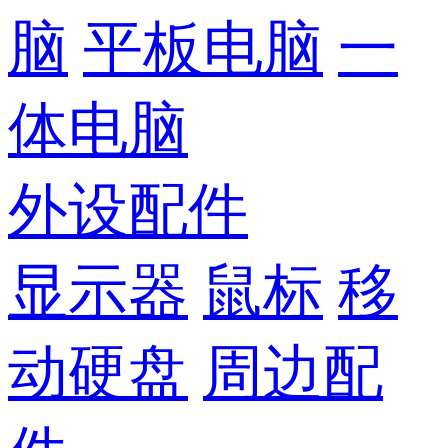
脑
平板电脑
一
体电脑
外设配件
显示器
鼠标
移
动硬盘
周边配