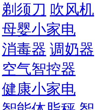
剃须刀
吹风机
母婴小家电
消毒器
调奶器
空气智控器
健康小家电
智能体脂秤
智