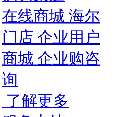
在线商城
海尔
门店
企业用户
商城
企业购咨
询
了解更多