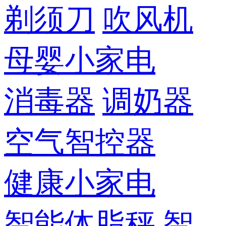
剃须刀
吹风机
母婴小家电
消毒器
调奶器
空气智控器
健康小家电
智能体脂秤
智