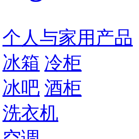
个人与家用产品
冰箱
冷柜
冰吧
酒柜
洗衣机
空调