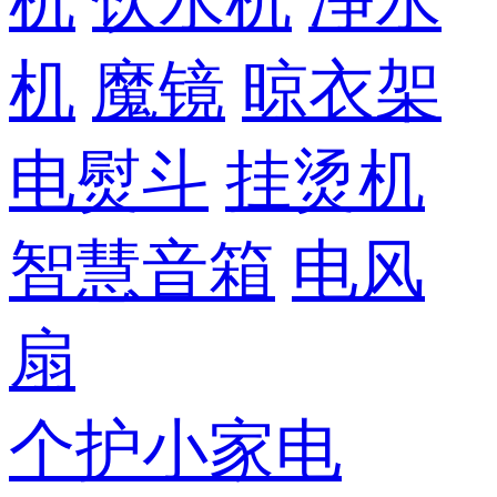
机
饮水机
净水
机
魔镜
晾衣架
电熨斗
挂烫机
智慧音箱
电风
扇
个护小家电