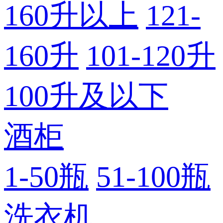
160升以上
121-
160升
101-120升
100升及以下
酒柜
1-50瓶
51-100瓶
洗衣机