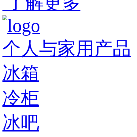
了解更多
个人与家用产品
冰箱
冷柜
冰吧