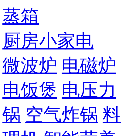
蒸箱
厨房小家电
微波炉
电磁炉
电饭煲
电压力
锅
空气炸锅
料