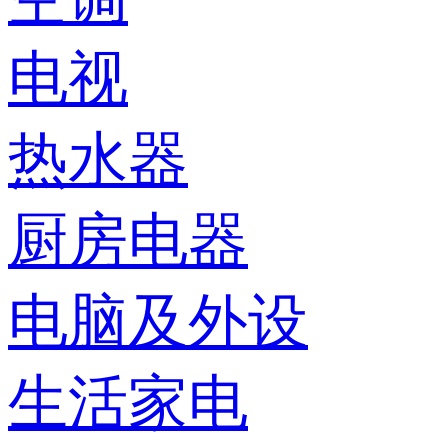
电视
热水器
厨房电器
电脑及外设
生活家电