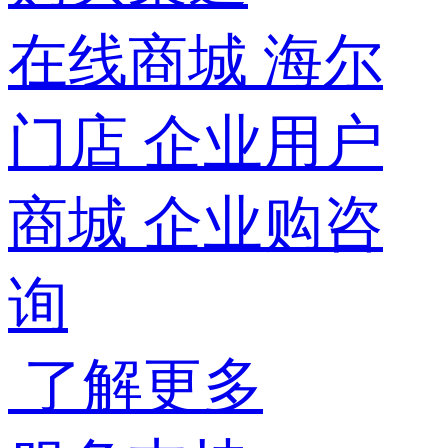
在线商城
海尔
门店
企业用户
商城
企业购咨
询
了解更多