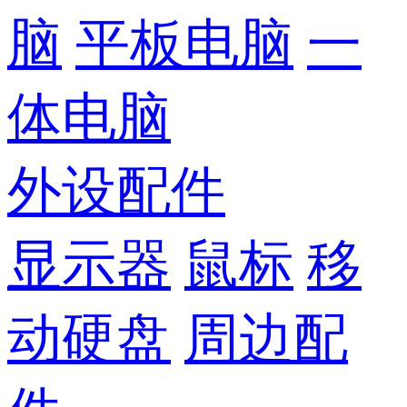
脑
平板电脑
一
体电脑
外设配件
显示器
鼠标
移
动硬盘
周边配