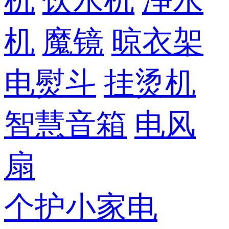
机
饮水机
净水
机
魔镜
晾衣架
电熨斗
挂烫机
智慧音箱
电风
扇
个护小家电