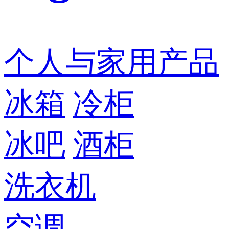
个人与家用产品
冰箱
冷柜
冰吧
酒柜
洗衣机
空调