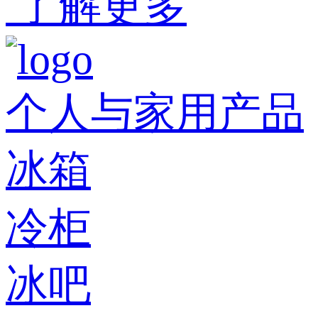
了解更多
个人与家用产品
冰箱
冷柜
冰吧