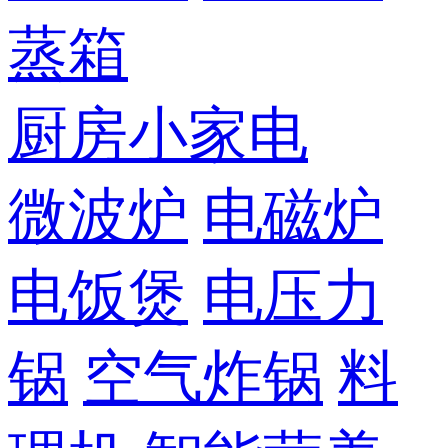
蒸箱
厨房小家电
微波炉
电磁炉
电饭煲
电压力
锅
空气炸锅
料