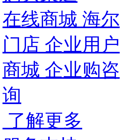
在线商城
海尔
门店
企业用户
商城
企业购咨
询
了解更多