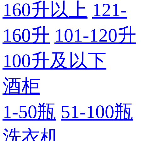
160升以上
121-
160升
101-120升
100升及以下
酒柜
1-50瓶
51-100瓶
洗衣机