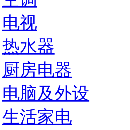
电视
热水器
厨房电器
电脑及外设
生活家电