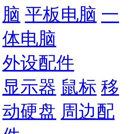
脑
平板电脑
一
体电脑
外设配件
显示器
鼠标
移
动硬盘
周边配