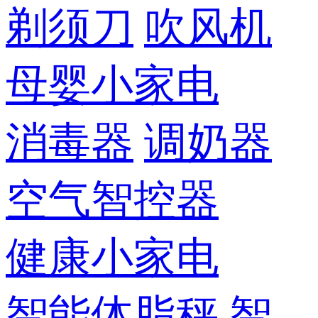
剃须刀
吹风机
母婴小家电
消毒器
调奶器
空气智控器
健康小家电
智能体脂秤
智