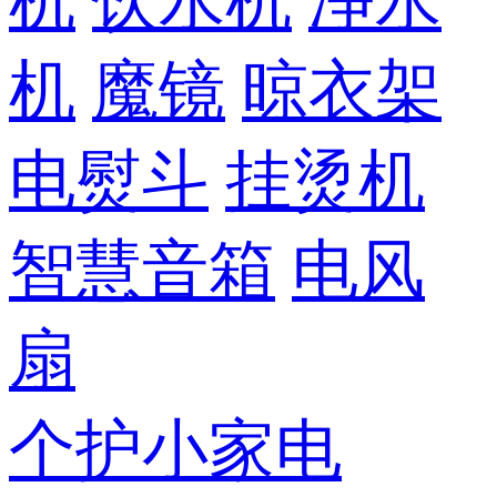
机
饮水机
净水
机
魔镜
晾衣架
电熨斗
挂烫机
智慧音箱
电风
扇
个护小家电