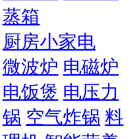
蒸箱
厨房小家电
微波炉
电磁炉
电饭煲
电压力
锅
空气炸锅
料