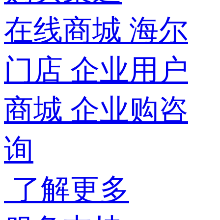
在线商城
海尔
门店
企业用户
商城
企业购咨
询
了解更多