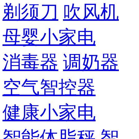
剃须刀
吹风机
母婴小家电
消毒器
调奶器
空气智控器
健康小家电
智能体脂秤
智