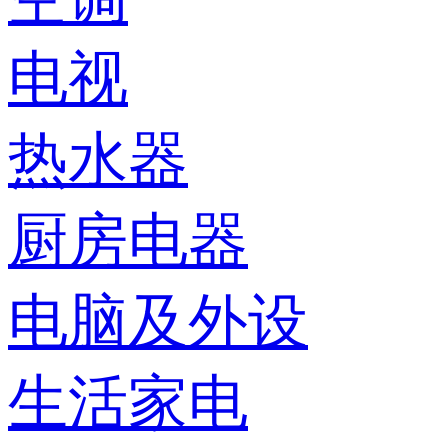
电视
热水器
厨房电器
电脑及外设
生活家电