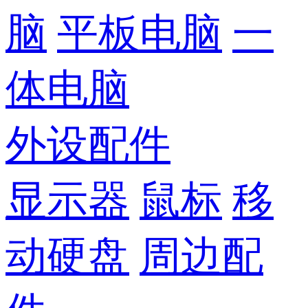
脑
平板电脑
一
体电脑
外设配件
显示器
鼠标
移
动硬盘
周边配