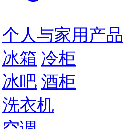
个人与家用产品
冰箱
冷柜
冰吧
酒柜
洗衣机
空调