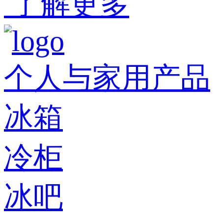
了解更多
个人与家用产品
冰箱
冷柜
冰吧