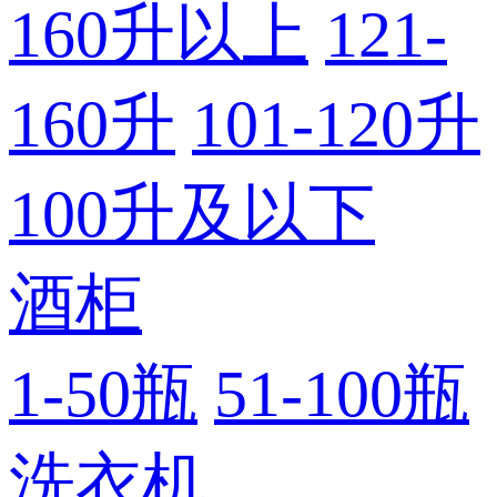
160升以上
121-
160升
101-120升
100升及以下
酒柜
1-50瓶
51-100瓶
洗衣机