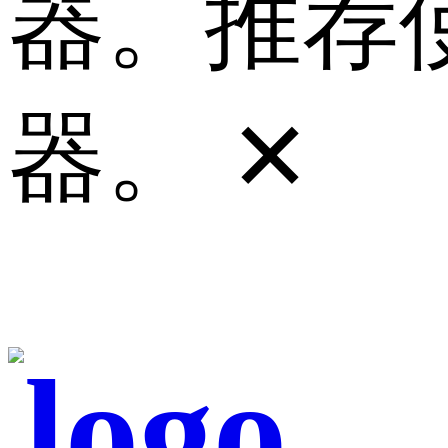
器。推荐使
器。
✕