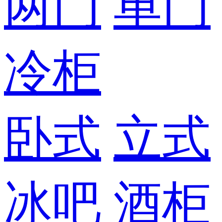
两门
单门
冷柜
卧式
立式
冰吧
酒柜