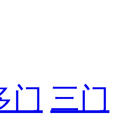
多门
三门