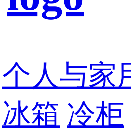
个人与家
冰箱
冷柜