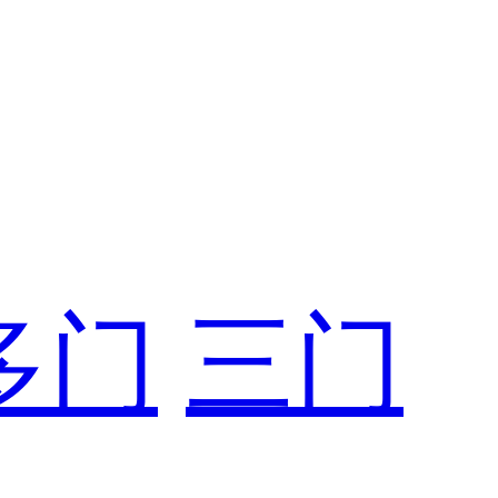
多门
三门