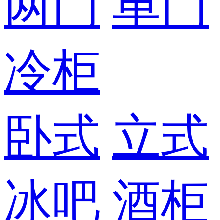
两门
单门
冷柜
卧式
立式
冰吧
酒柜