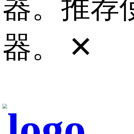
器。推荐使
器。
✕