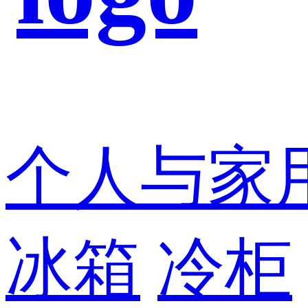
个人与家
冰箱
冷柜