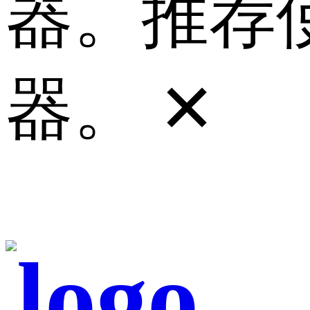
器。推荐使
器。
✕