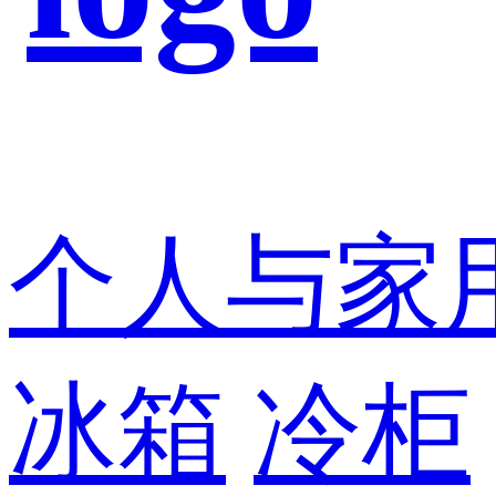
个人与家
冰箱
冷柜