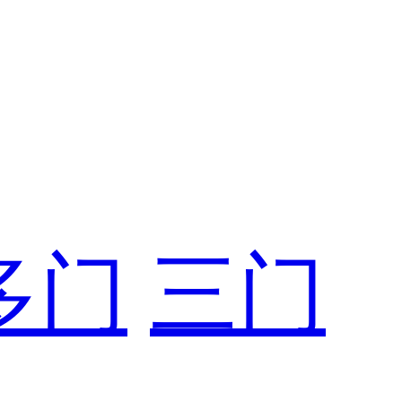
多门
三门