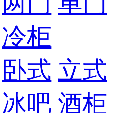
两门
单门
冷柜
卧式
立式
冰吧
酒柜