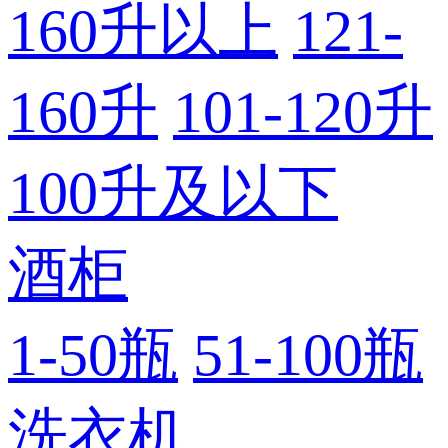
160升以上
121-
160升
101-120升
100升及以下
酒柜
1-50瓶
51-100瓶
洗衣机