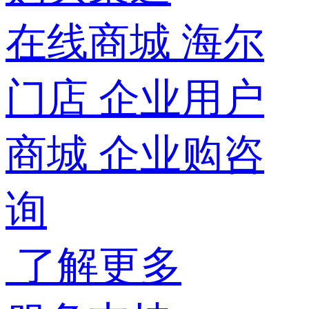
在线商城
海尔
门店
企业用户
商城
企业购咨
询
了解更多