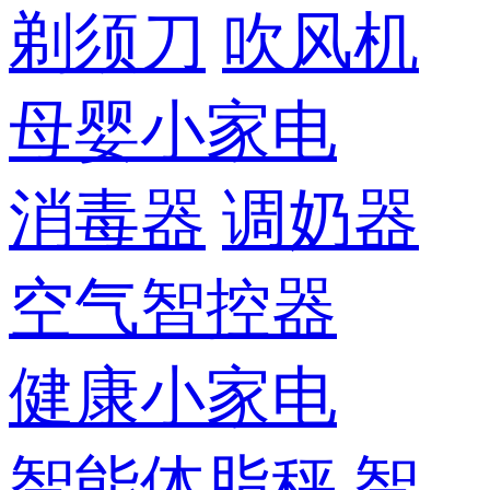
剃须刀
吹风机
母婴小家电
消毒器
调奶器
空气智控器
健康小家电
智能体脂秤
智