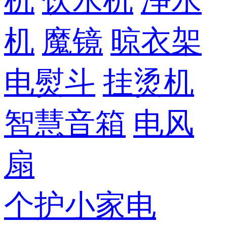
机
饮水机
净水
机
魔镜
晾衣架
电熨斗
挂烫机
智慧音箱
电风
扇
个护小家电