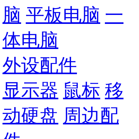
脑
平板电脑
一
体电脑
外设配件
显示器
鼠标
移
动硬盘
周边配