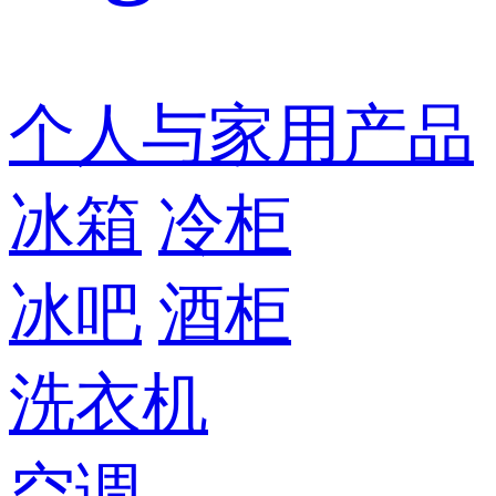
个人与家用产品
冰箱
冷柜
冰吧
酒柜
洗衣机
空调