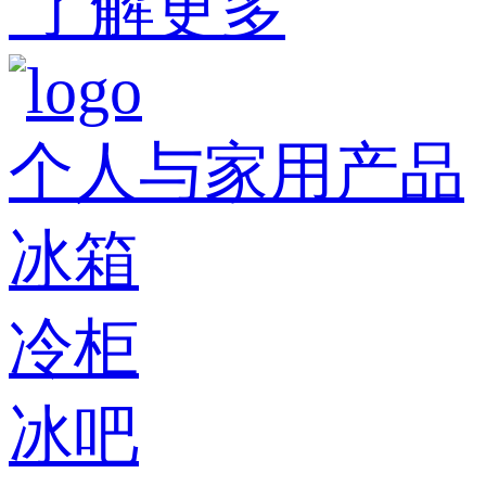
了解更多
个人与家用产品
冰箱
冷柜
冰吧