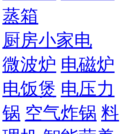
蒸箱
厨房小家电
微波炉
电磁炉
电饭煲
电压力
锅
空气炸锅
料