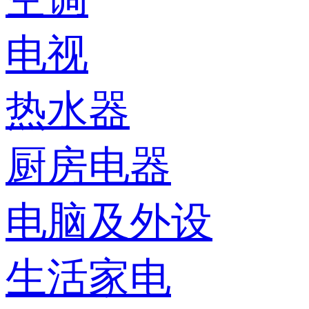
电视
热水器
厨房电器
电脑及外设
生活家电