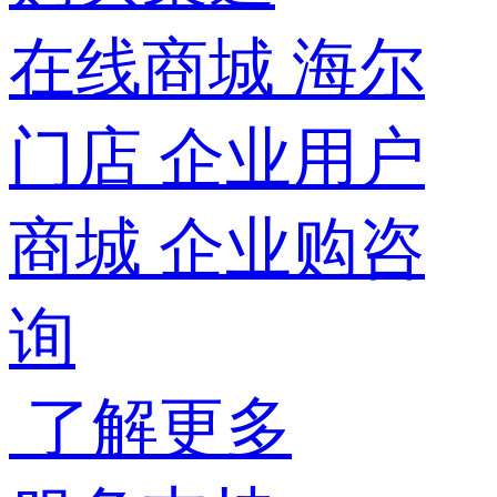
在线商城
海尔
门店
企业用户
商城
企业购咨
询
了解更多