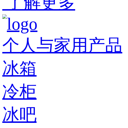
了解更多
个人与家用产品
冰箱
冷柜
冰吧