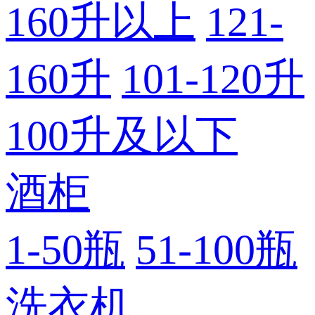
160升以上
121-
160升
101-120升
100升及以下
酒柜
1-50瓶
51-100瓶
洗衣机