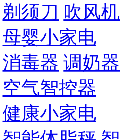
剃须刀
吹风机
母婴小家电
消毒器
调奶器
空气智控器
健康小家电
智能体脂秤
智