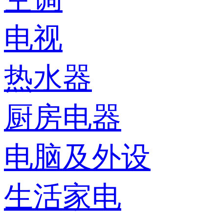
电视
热水器
厨房电器
电脑及外设
生活家电