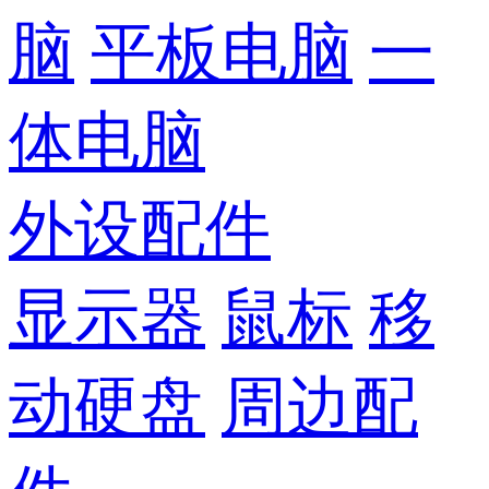
脑
平板电脑
一
体电脑
外设配件
显示器
鼠标
移
动硬盘
周边配