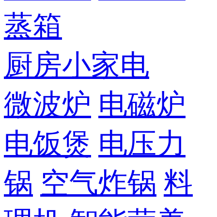
蒸箱
厨房小家电
微波炉
电磁炉
电饭煲
电压力
锅
空气炸锅
料