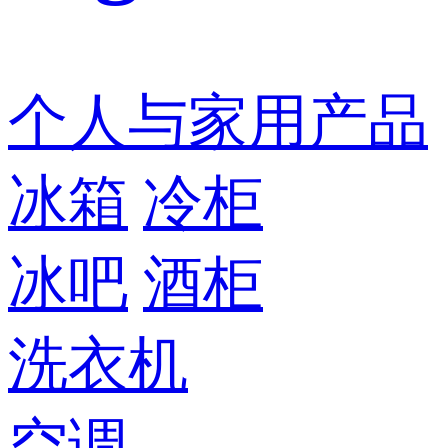
个人与家用产品
冰箱
冷柜
冰吧
酒柜
洗衣机
空调