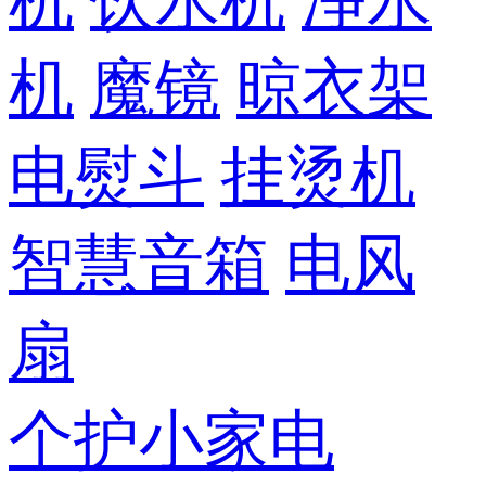
机
饮水机
净水
机
魔镜
晾衣架
电熨斗
挂烫机
智慧音箱
电风
扇
个护小家电