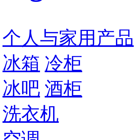
个人与家用产品
冰箱
冷柜
冰吧
酒柜
洗衣机
空调