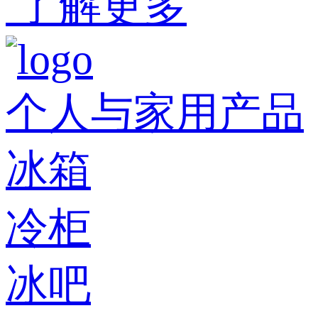
了解更多
个人与家用产品
冰箱
冷柜
冰吧