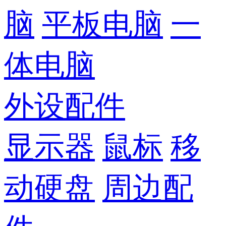
脑
平板电脑
一
体电脑
外设配件
显示器
鼠标
移
动硬盘
周边配