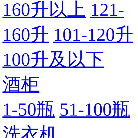
160升以上
121-
160升
101-120升
100升及以下
酒柜
1-50瓶
51-100瓶
洗衣机