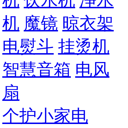
机
饮水机
净水
机
魔镜
晾衣架
电熨斗
挂烫机
智慧音箱
电风
扇
个护小家电