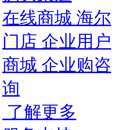
在线商城
海尔
门店
企业用户
商城
企业购咨
询
了解更多