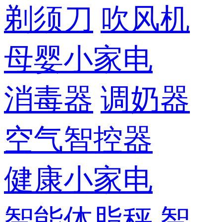
剃须刀
吹风机
母婴小家电
消毒器
调奶器
空气智控器
健康小家电
智能体脂秤
智