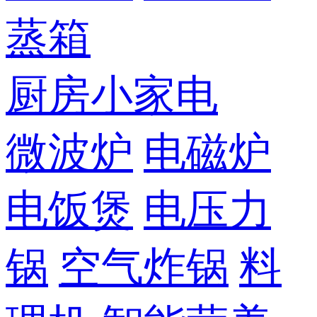
蒸箱
厨房小家电
微波炉
电磁炉
电饭煲
电压力
锅
空气炸锅
料