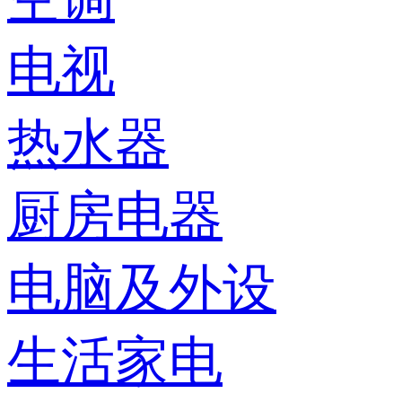
电视
热水器
厨房电器
电脑及外设
生活家电