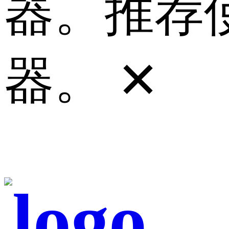
器。推荐使
器。
✕