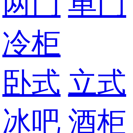
两门
单门
冷柜
卧式
立式
冰吧
酒柜