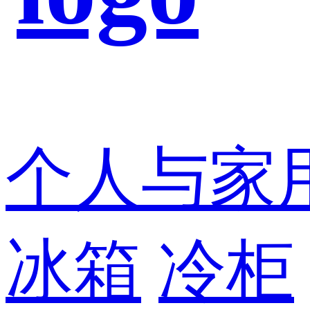
个人与家
冰箱
冷柜