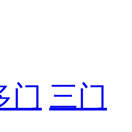
多门
三门