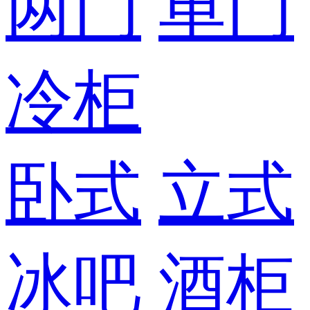
两门
单门
冷柜
卧式
立式
冰吧
酒柜