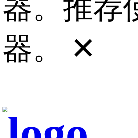
器。推荐使
器。
✕