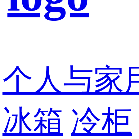
个人与家
冰箱
冷柜