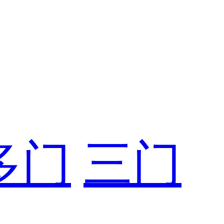
多门
三门