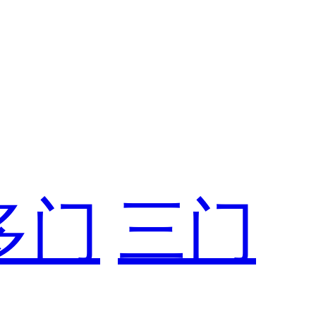
多门
三门