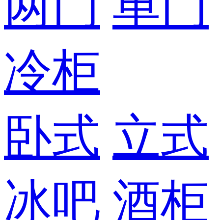
两门
单门
冷柜
卧式
立式
冰吧
酒柜