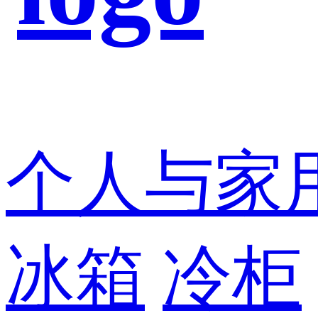
个人与家
冰箱
冷柜