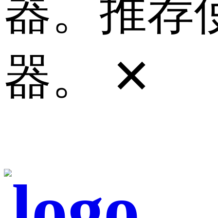
器。推荐使
器。
✕