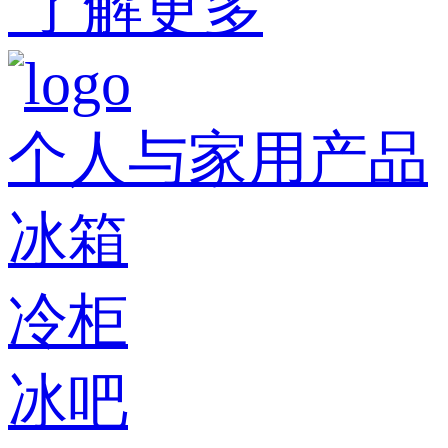
了解更多
个人与家用产品
冰箱
冷柜
冰吧