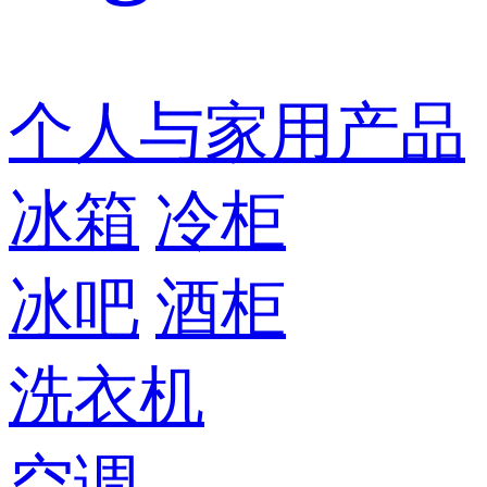
个人与家用产品
冰箱
冷柜
冰吧
酒柜
洗衣机
空调