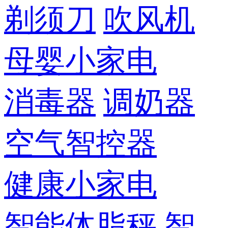
剃须刀
吹风机
母婴小家电
消毒器
调奶器
空气智控器
健康小家电
智能体脂秤
智