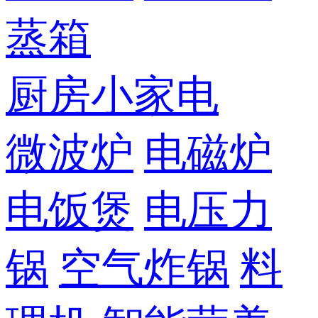
蒸箱
厨房小家电
微波炉
电磁炉
电饭煲
电压力
锅
空气炸锅
料