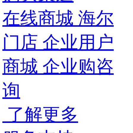
在线商城
海尔
门店
企业用户
商城
企业购咨
询
了解更多