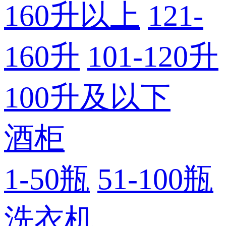
160升以上
121-
160升
101-120升
100升及以下
酒柜
1-50瓶
51-100瓶
洗衣机