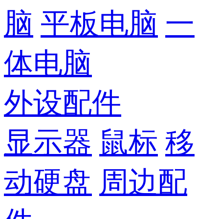
脑
平板电脑
一
体电脑
外设配件
显示器
鼠标
移
动硬盘
周边配