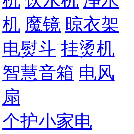
机
饮水机
净水
机
魔镜
晾衣架
电熨斗
挂烫机
智慧音箱
电风
扇
个护小家电