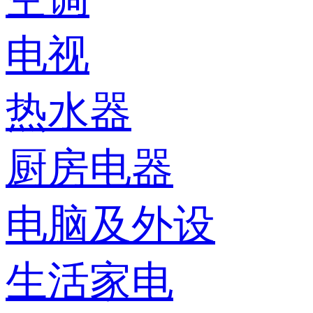
电视
热水器
厨房电器
电脑及外设
生活家电