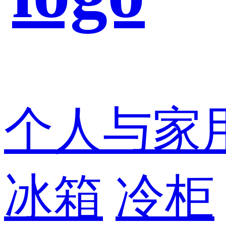
个人与家
冰箱
冷柜