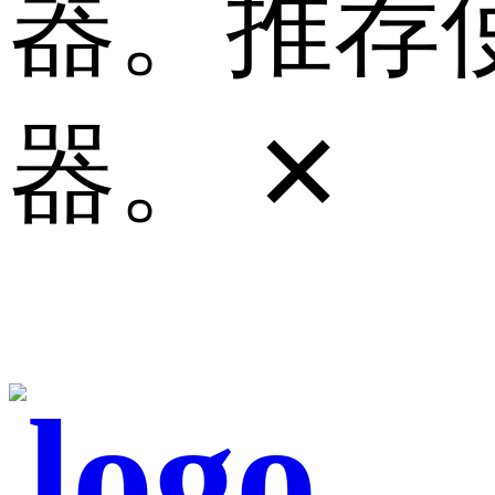
器。推荐使
器。
✕