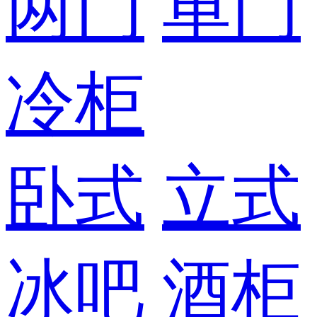
两门
单门
冷柜
卧式
立式
冰吧
酒柜