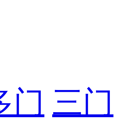
多门
三门