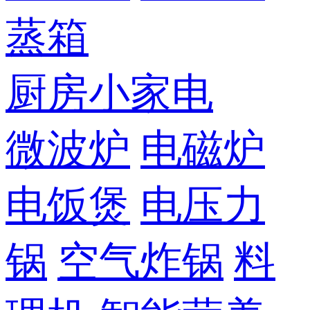
蒸箱
厨房小家电
微波炉
电磁炉
电饭煲
电压力
锅
空气炸锅
料