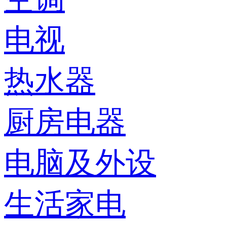
电视
热水器
厨房电器
电脑及外设
生活家电