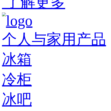
了解更多
个人与家用产品
冰箱
冷柜
冰吧