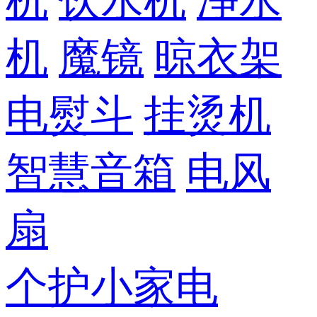
机
饮水机
净水
机
魔镜
晾衣架
电熨斗
挂烫机
智慧音箱
电风
扇
个护小家电