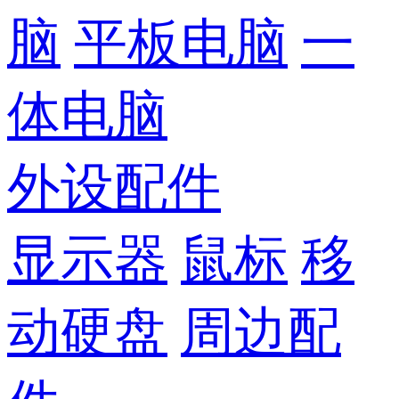
脑
平板电脑
一
体电脑
外设配件
显示器
鼠标
移
动硬盘
周边配