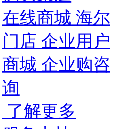
在线商城
海尔
门店
企业用户
商城
企业购咨
询
了解更多