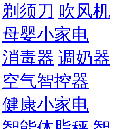
剃须刀
吹风机
母婴小家电
消毒器
调奶器
空气智控器
健康小家电
智能体脂秤
智