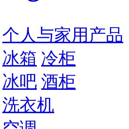
个人与家用产品
冰箱
冷柜
冰吧
酒柜
洗衣机
空调