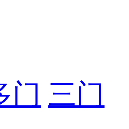
多门
三门