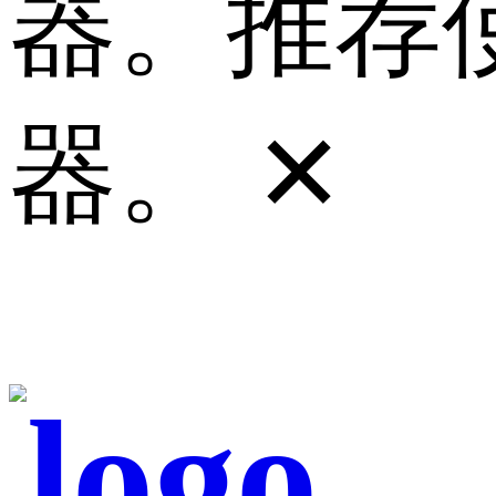
器。推荐使
器。
✕