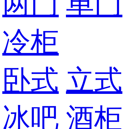
两门
单门
冷柜
卧式
立式
冰吧
酒柜