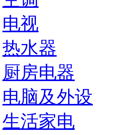
电视
热水器
厨房电器
电脑及外设
生活家电