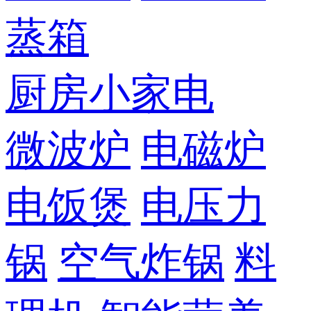
蒸箱
厨房小家电
微波炉
电磁炉
电饭煲
电压力
锅
空气炸锅
料