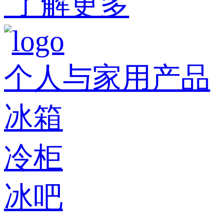
了解更多
个人与家用产品
冰箱
冷柜
冰吧