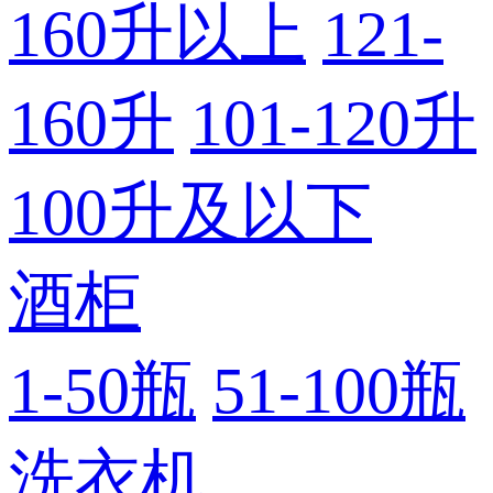
160升以上
121-
160升
101-120升
100升及以下
酒柜
1-50瓶
51-100瓶
洗衣机