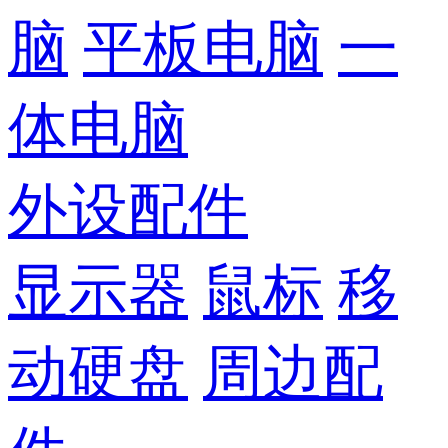
脑
平板电脑
一
体电脑
外设配件
显示器
鼠标
移
动硬盘
周边配