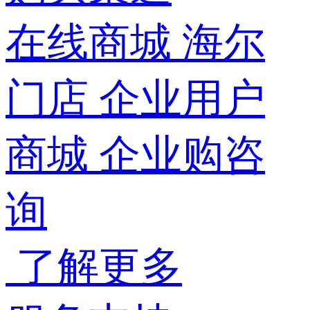
在线商城
海尔
门店
企业用户
商城
企业购咨
询
了解更多