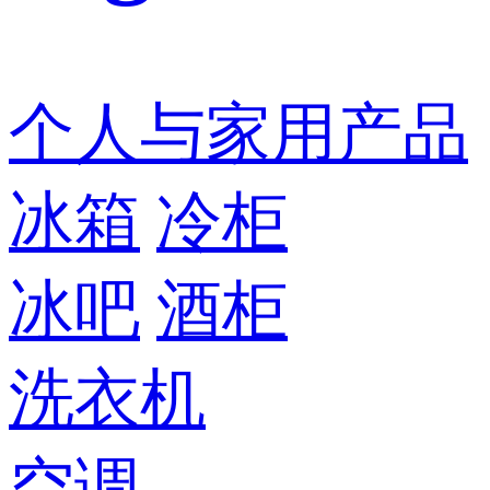
个人与家用产品
冰箱
冷柜
冰吧
酒柜
洗衣机
空调