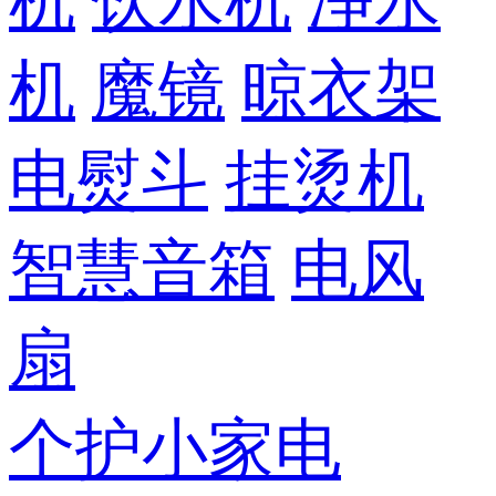
机
饮水机
净水
机
魔镜
晾衣架
电熨斗
挂烫机
智慧音箱
电风
扇
个护小家电