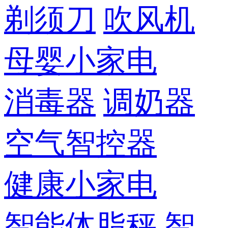
剃须刀
吹风机
母婴小家电
消毒器
调奶器
空气智控器
健康小家电
智能体脂秤
智