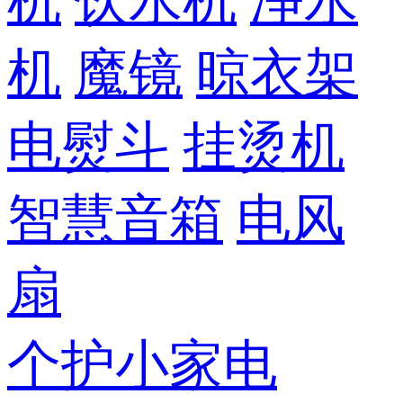
机
饮水机
净水
机
魔镜
晾衣架
电熨斗
挂烫机
智慧音箱
电风
扇
个护小家电