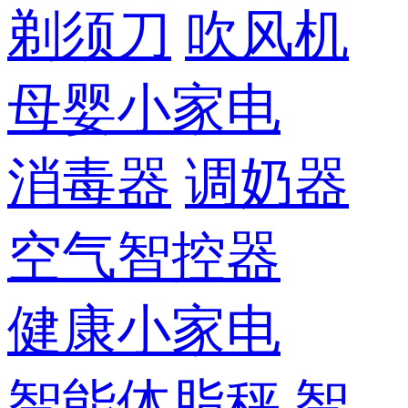
剃须刀
吹风机
母婴小家电
消毒器
调奶器
空气智控器
健康小家电
智能体脂秤
智