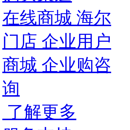
在线商城
海尔
门店
企业用户
商城
企业购咨
询
了解更多