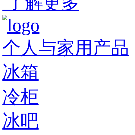
了解更多
个人与家用产品
冰箱
冷柜
冰吧