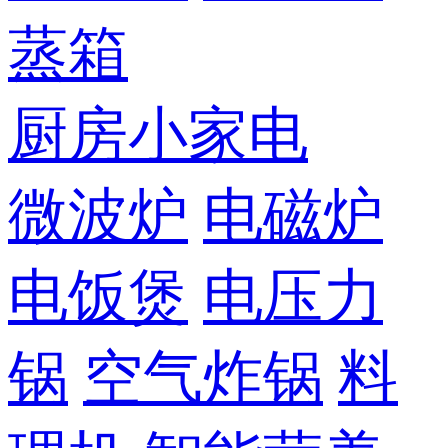
蒸箱
厨房小家电
微波炉
电磁炉
电饭煲
电压力
锅
空气炸锅
料