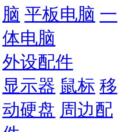
脑
平板电脑
一
体电脑
外设配件
显示器
鼠标
移
动硬盘
周边配