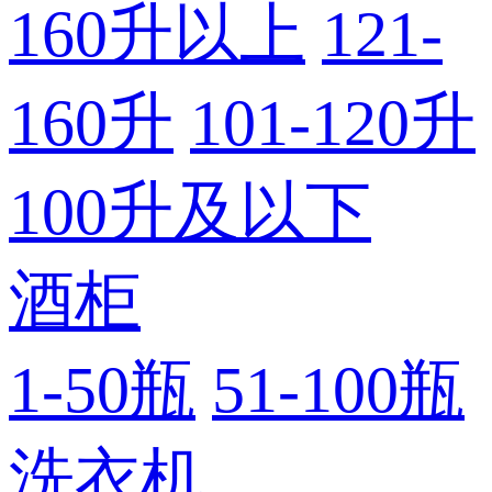
160升以上
121-
160升
101-120升
100升及以下
酒柜
1-50瓶
51-100瓶
洗衣机