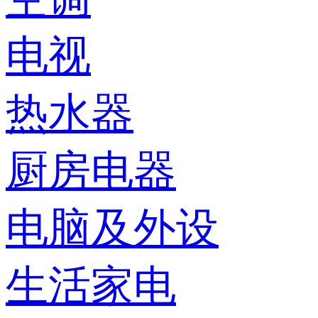
电视
热水器
厨房电器
电脑及外设
生活家电