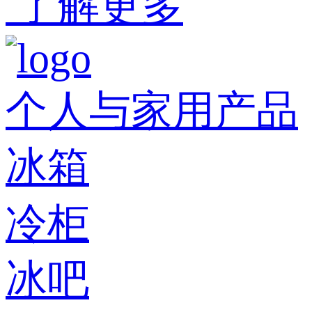
了解更多
个人与家用产品
冰箱
冷柜
冰吧