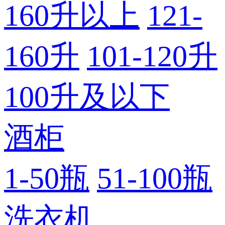
160升以上
121-
160升
101-120升
100升及以下
酒柜
1-50瓶
51-100瓶
洗衣机