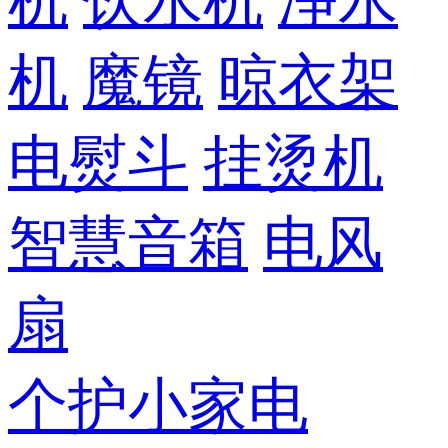
机
饮水机
净水
机
魔镜
晾衣架
电熨斗
挂烫机
智慧音箱
电风
扇
个护小家电