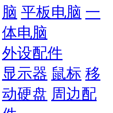
脑
平板电脑
一
体电脑
外设配件
显示器
鼠标
移
动硬盘
周边配