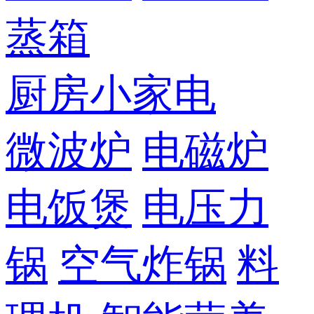
蒸箱
厨房小家电
微波炉
电磁炉
电饭煲
电压力
锅
空气炸锅
料