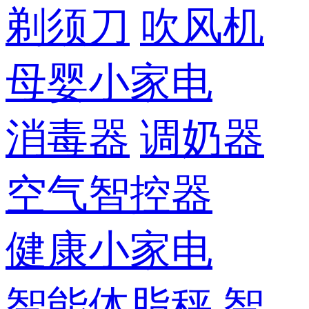
剃须刀
吹风机
母婴小家电
消毒器
调奶器
空气智控器
健康小家电
智能体脂秤
智