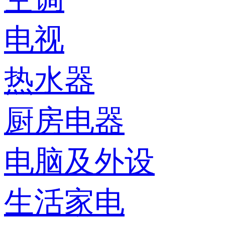
电视
热水器
厨房电器
电脑及外设
生活家电