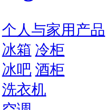
个人与家用产品
冰箱
冷柜
冰吧
酒柜
洗衣机
空调