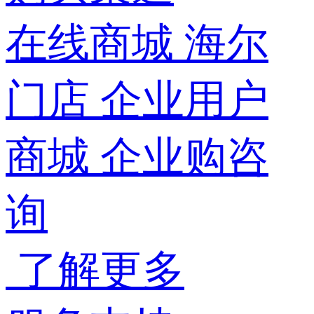
在线商城
海尔
门店
企业用户
商城
企业购咨
询
了解更多