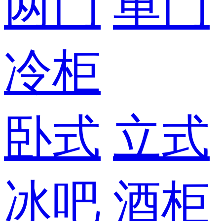
两门
单门
冷柜
卧式
立式
冰吧
酒柜