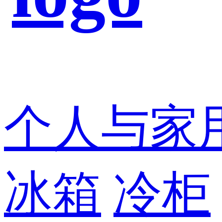
个人与家
冰箱
冷柜