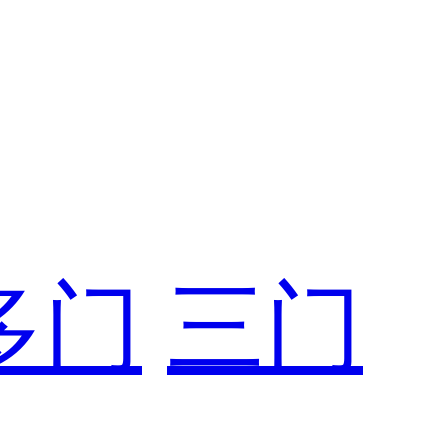
多门
三门