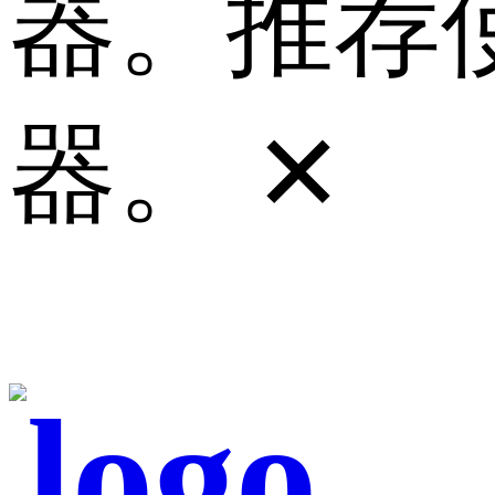
器。推荐使
器。
✕