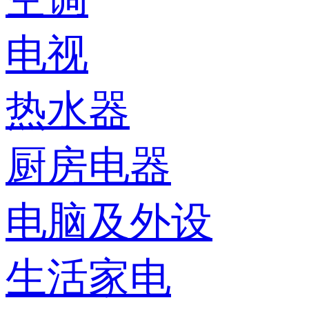
电视
热水器
厨房电器
电脑及外设
生活家电