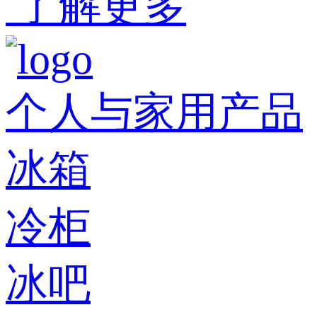
了解更多
个人与家用产品
冰箱
冷柜
冰吧