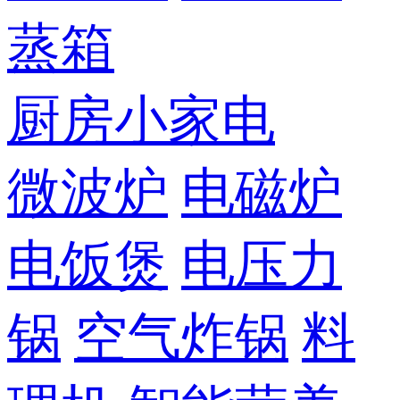
蒸箱
厨房小家电
微波炉
电磁炉
电饭煲
电压力
锅
空气炸锅
料