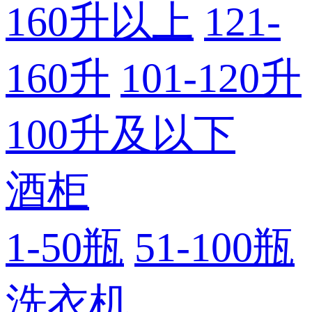
160升以上
121-
160升
101-120升
100升及以下
酒柜
1-50瓶
51-100瓶
洗衣机