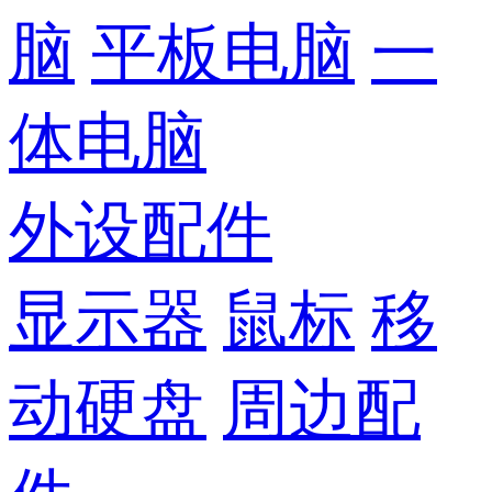
脑
平板电脑
一
体电脑
外设配件
显示器
鼠标
移
动硬盘
周边配