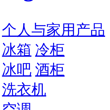
个人与家用产品
冰箱
冷柜
冰吧
酒柜
洗衣机
空调