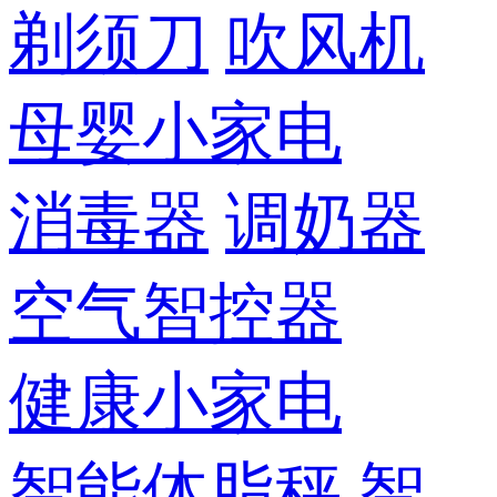
剃须刀
吹风机
母婴小家电
消毒器
调奶器
空气智控器
健康小家电
智能体脂秤
智