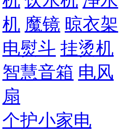
机
饮水机
净水
机
魔镜
晾衣架
电熨斗
挂烫机
智慧音箱
电风
扇
个护小家电