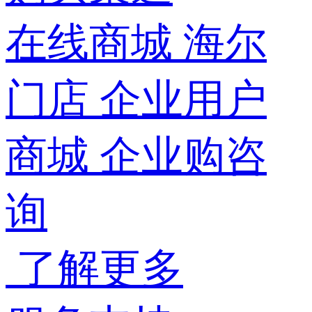
在线商城
海尔
门店
企业用户
商城
企业购咨
询
了解更多