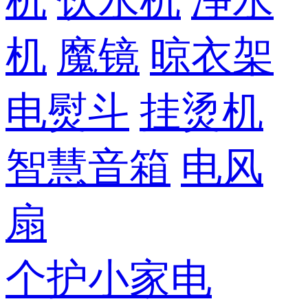
机
饮水机
净水
机
魔镜
晾衣架
电熨斗
挂烫机
智慧音箱
电风
扇
个护小家电