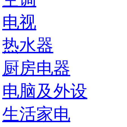
电视
热水器
厨房电器
电脑及外设
生活家电