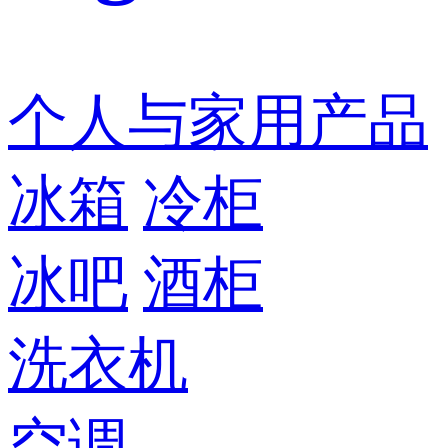
个人与家用产品
冰箱
冷柜
冰吧
酒柜
洗衣机
空调