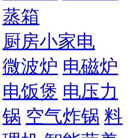
蒸箱
厨房小家电
微波炉
电磁炉
电饭煲
电压力
锅
空气炸锅
料