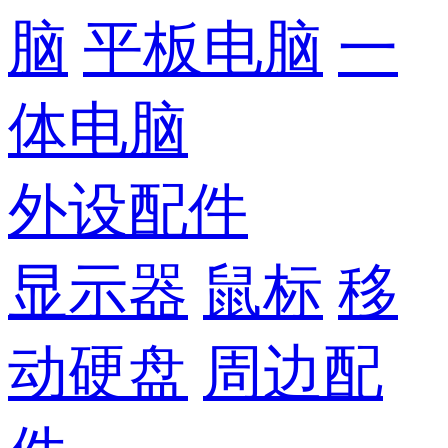
脑
平板电脑
一
体电脑
外设配件
显示器
鼠标
移
动硬盘
周边配