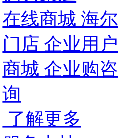
在线商城
海尔
门店
企业用户
商城
企业购咨
询
了解更多