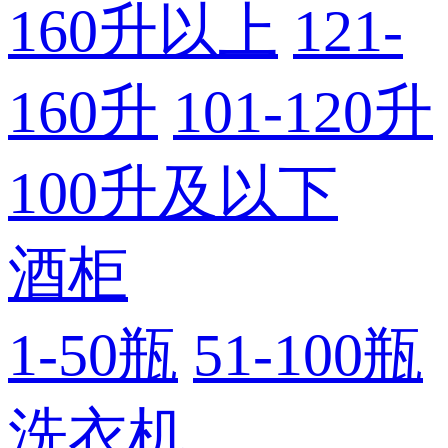
160升以上
121-
160升
101-120升
100升及以下
酒柜
1-50瓶
51-100瓶
洗衣机