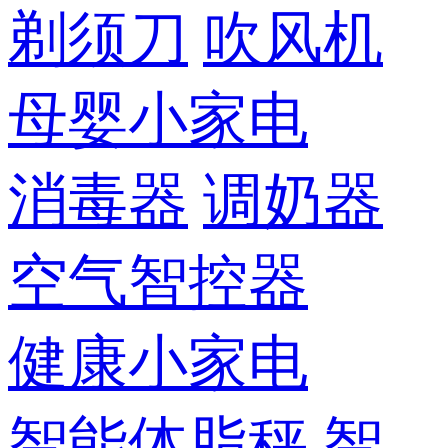
剃须刀
吹风机
母婴小家电
消毒器
调奶器
空气智控器
健康小家电
智能体脂秤
智