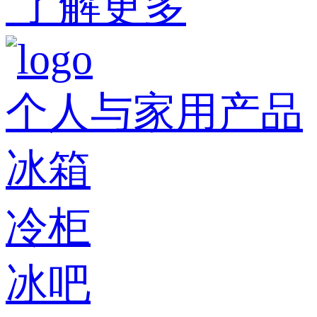
了解更多
个人与家用产品
冰箱
冷柜
冰吧