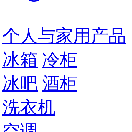
个人与家用产品
冰箱
冷柜
冰吧
酒柜
洗衣机
空调