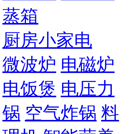
蒸箱
厨房小家电
微波炉
电磁炉
电饭煲
电压力
锅
空气炸锅
料