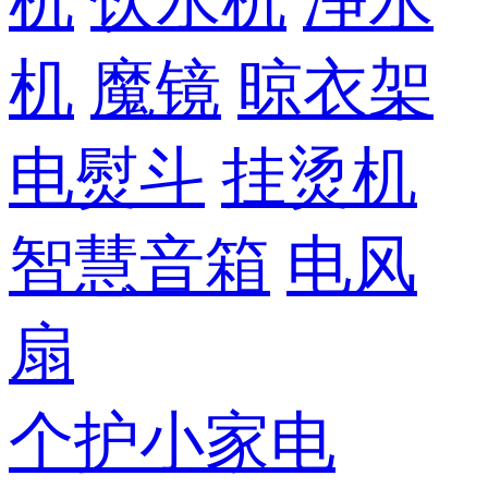
机
饮水机
净水
机
魔镜
晾衣架
电熨斗
挂烫机
智慧音箱
电风
扇
个护小家电