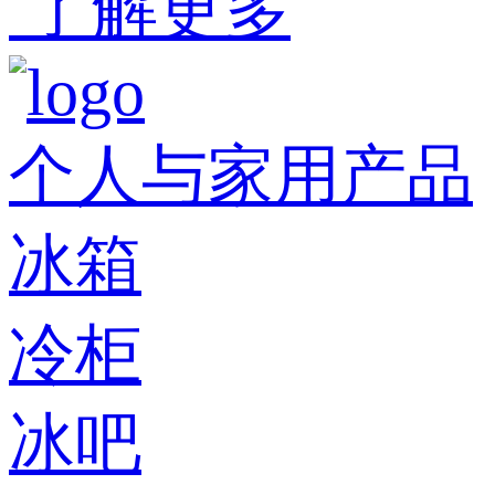
了解更多
个人与家用产品
冰箱
冷柜
冰吧