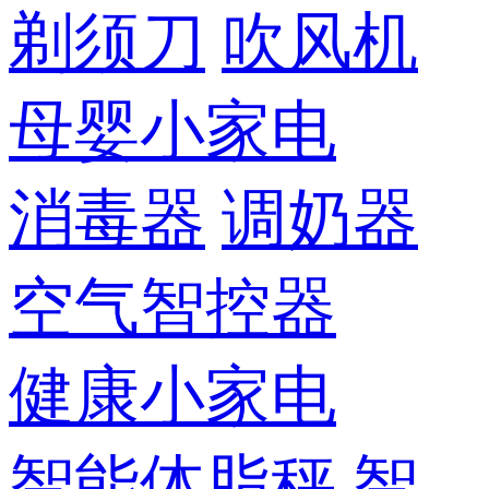
剃须刀
吹风机
母婴小家电
消毒器
调奶器
空气智控器
健康小家电
智能体脂秤
智