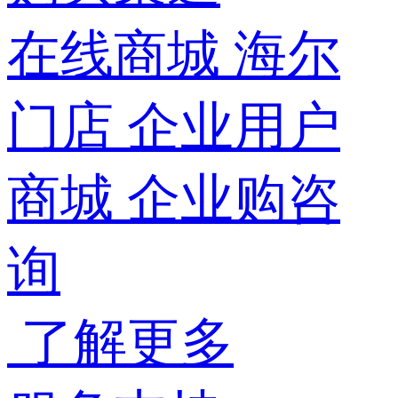
在线商城
海尔
门店
企业用户
商城
企业购咨
询
了解更多