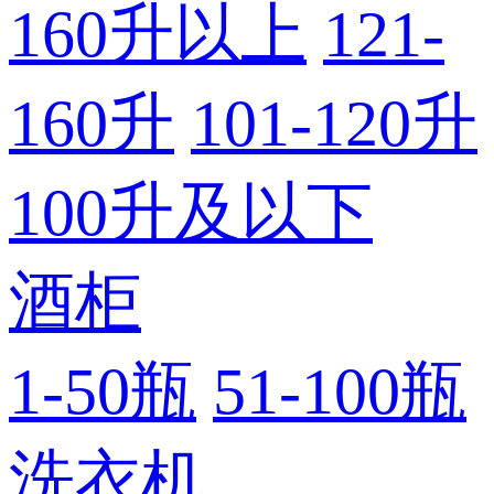
160升以上
121-
160升
101-120升
100升及以下
酒柜
1-50瓶
51-100瓶
洗衣机