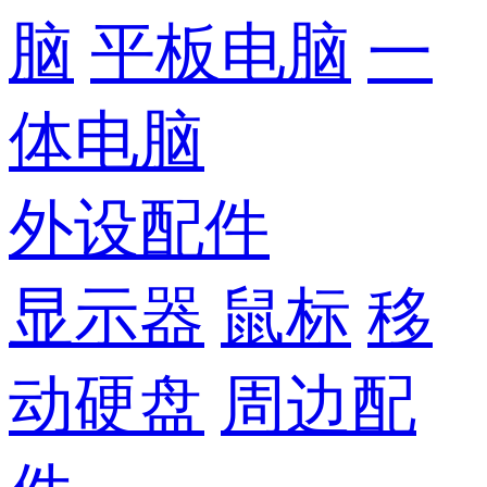
脑
平板电脑
一
体电脑
外设配件
显示器
鼠标
移
动硬盘
周边配