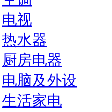
电视
热水器
厨房电器
电脑及外设
生活家电