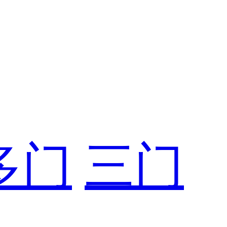
多门
三门