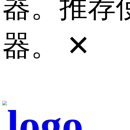
器。推荐使
器。
✕