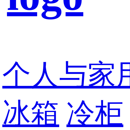
个人与家
冰箱
冷柜