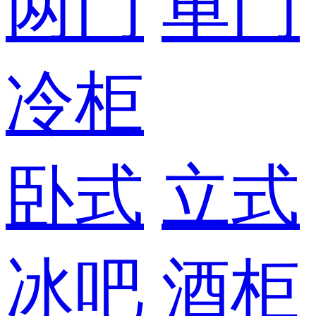
两门
单门
冷柜
卧式
立式
冰吧
酒柜