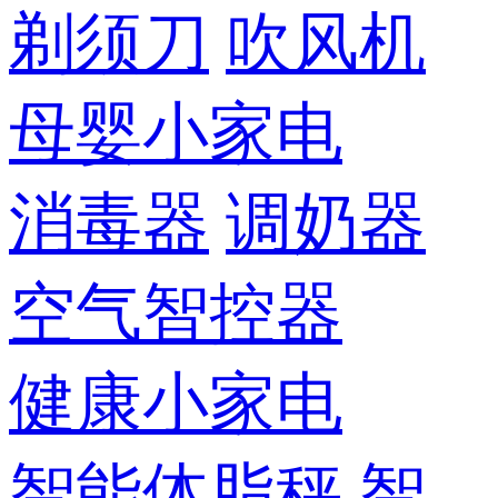
剃须刀
吹风机
母婴小家电
消毒器
调奶器
空气智控器
健康小家电
智能体脂秤
智