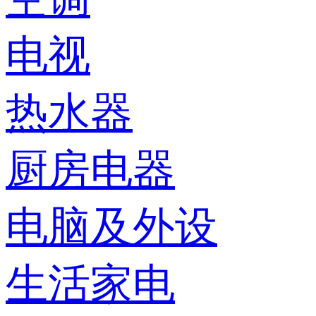
电视
热水器
厨房电器
电脑及外设
生活家电