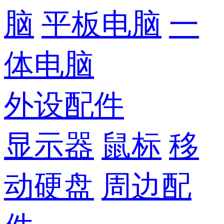
脑
平板电脑
一
体电脑
外设配件
显示器
鼠标
移
动硬盘
周边配