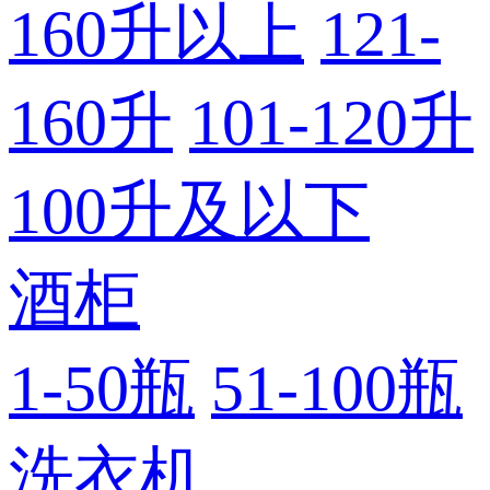
160升以上
121-
160升
101-120升
100升及以下
酒柜
1-50瓶
51-100瓶
洗衣机