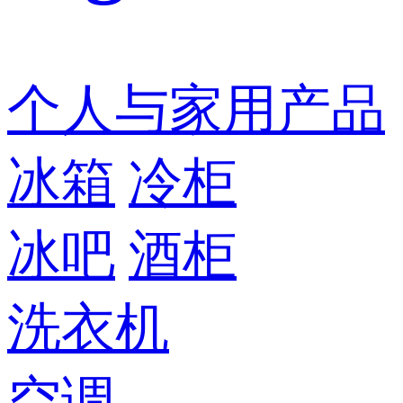
个人与家用产品
冰箱
冷柜
冰吧
酒柜
洗衣机
空调