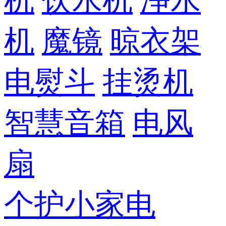
机
饮水机
净水
机
魔镜
晾衣架
电熨斗
挂烫机
智慧音箱
电风
扇
个护小家电