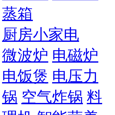
蒸箱
厨房小家电
微波炉
电磁炉
电饭煲
电压力
锅
空气炸锅
料