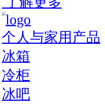
了解更多
个人与家用产品
冰箱
冷柜
冰吧