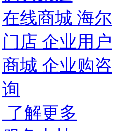
在线商城
海尔
门店
企业用户
商城
企业购咨
询
了解更多