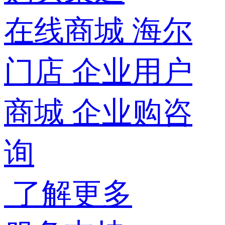
在线商城
海尔
门店
企业用户
商城
企业购咨
询
了解更多