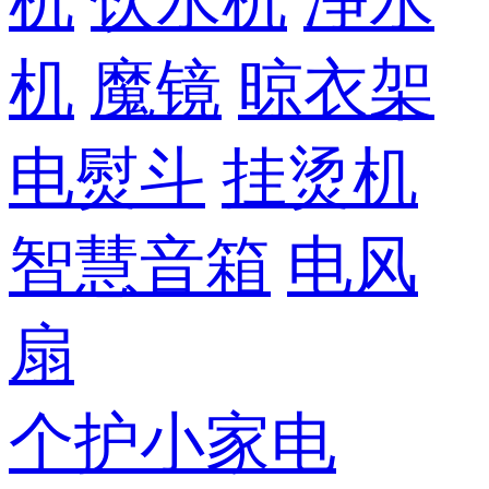
机
饮水机
净水
机
魔镜
晾衣架
电熨斗
挂烫机
智慧音箱
电风
扇
个护小家电