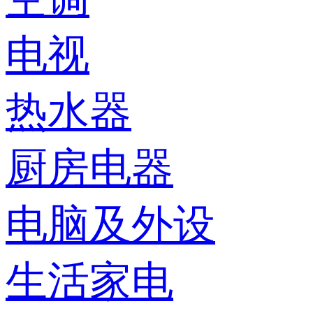
电视
热水器
厨房电器
电脑及外设
生活家电