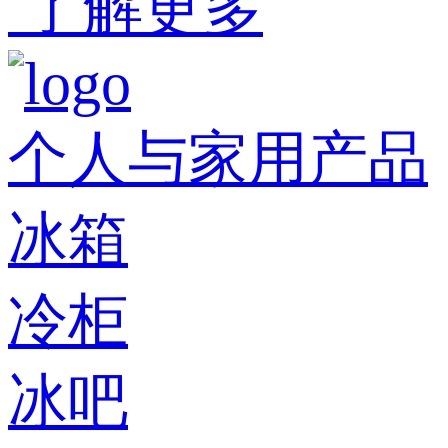
了解更多
个人与家用产品
冰箱
冷柜
冰吧