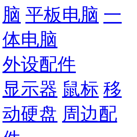
脑
平板电脑
一
体电脑
外设配件
显示器
鼠标
移
动硬盘
周边配