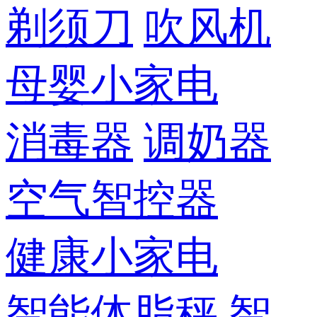
剃须刀
吹风机
母婴小家电
消毒器
调奶器
空气智控器
健康小家电
智能体脂秤
智