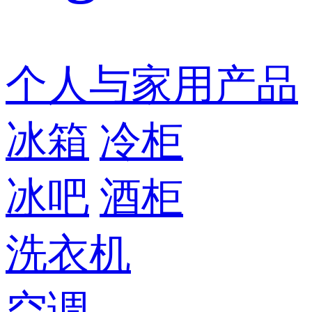
个人与家用产品
冰箱
冷柜
冰吧
酒柜
洗衣机
空调