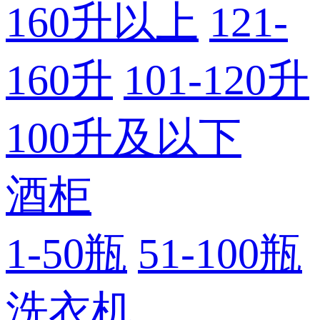
160升以上
121-
160升
101-120升
100升及以下
酒柜
1-50瓶
51-100瓶
洗衣机