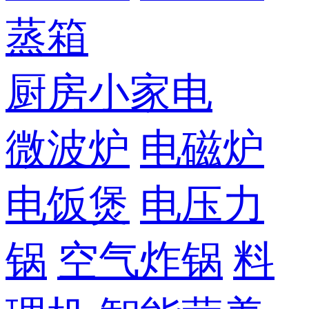
蒸箱
厨房小家电
微波炉
电磁炉
电饭煲
电压力
锅
空气炸锅
料