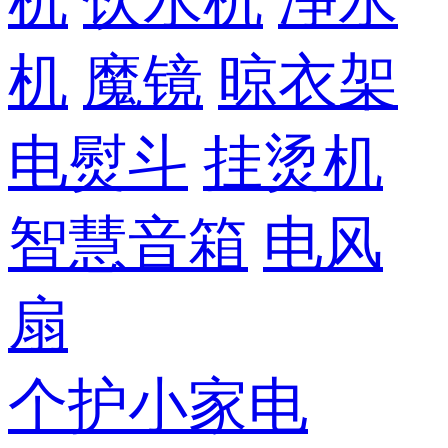
机
饮水机
净水
机
魔镜
晾衣架
电熨斗
挂烫机
智慧音箱
电风
扇
个护小家电