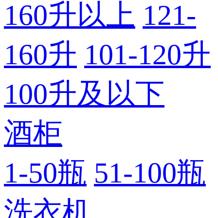
160升以上
121-
160升
101-120升
100升及以下
酒柜
1-50瓶
51-100瓶
洗衣机