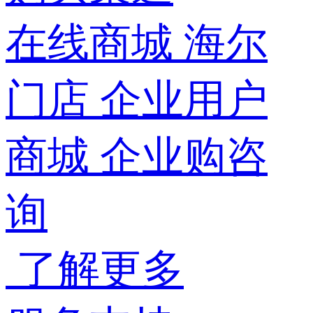
在线商城
海尔
门店
企业用户
商城
企业购咨
询
了解更多