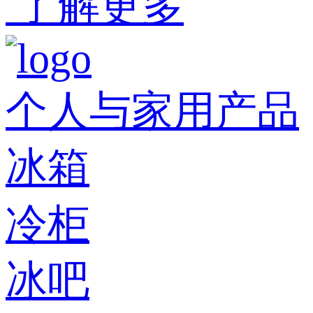
了解更多
个人与家用产品
冰箱
冷柜
冰吧