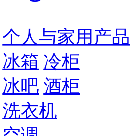
个人与家用产品
冰箱
冷柜
冰吧
酒柜
洗衣机
空调