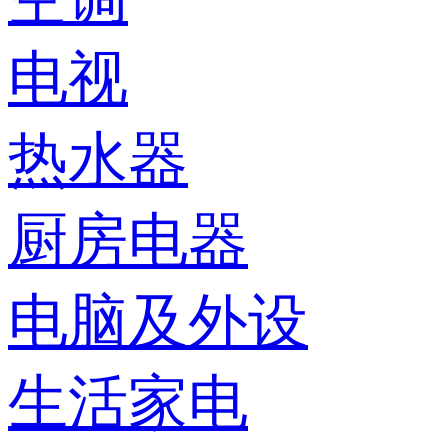
电视
热水器
厨房电器
电脑及外设
生活家电