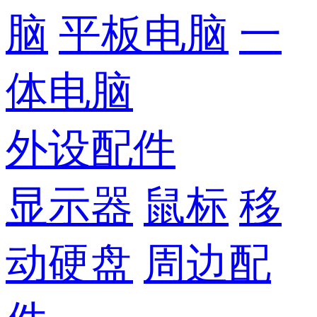
脑
平板电脑
一
体电脑
外设配件
显示器
鼠标
移
动硬盘
周边配