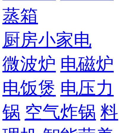
蒸箱
厨房小家电
微波炉
电磁炉
电饭煲
电压力
锅
空气炸锅
料