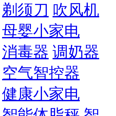
剃须刀
吹风机
母婴小家电
消毒器
调奶器
空气智控器
健康小家电
智能体脂秤
智