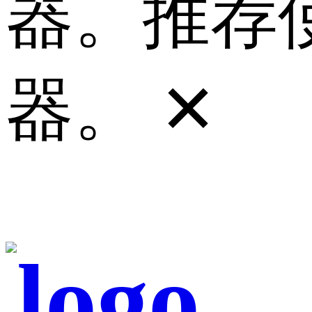
器。推荐使
器。
✕