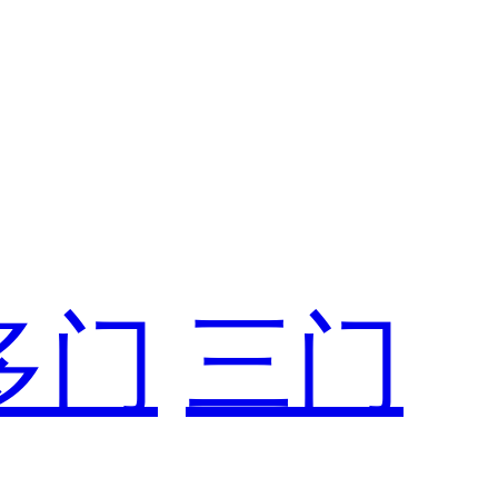
多门
三门