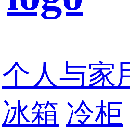
个人与家
冰箱
冷柜