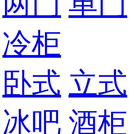
两门
单门
冷柜
卧式
立式
冰吧
酒柜