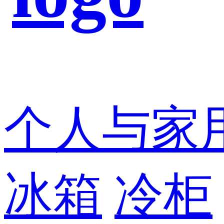
个人与家
冰箱
冷柜