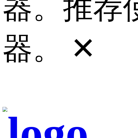
器。推荐使
器。
✕