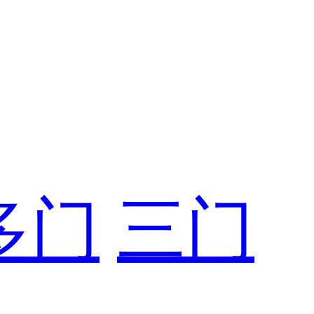
多门
三门