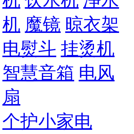
机
饮水机
净水
机
魔镜
晾衣架
电熨斗
挂烫机
智慧音箱
电风
扇
个护小家电