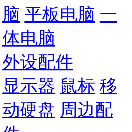
脑
平板电脑
一
体电脑
外设配件
显示器
鼠标
移
动硬盘
周边配