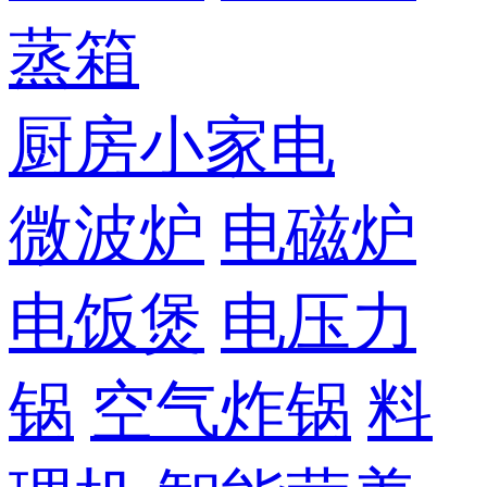
蒸箱
厨房小家电
微波炉
电磁炉
电饭煲
电压力
锅
空气炸锅
料