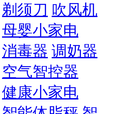
剃须刀
吹风机
母婴小家电
消毒器
调奶器
空气智控器
健康小家电
智能体脂秤
智