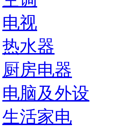
电视
热水器
厨房电器
电脑及外设
生活家电