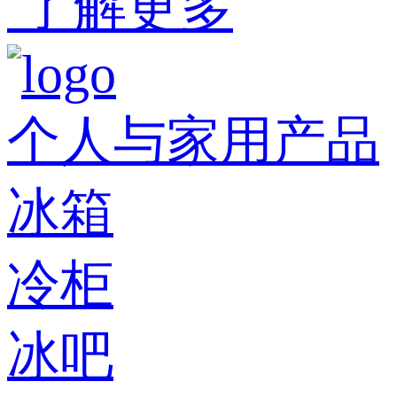
了解更多
个人与家用产品
冰箱
冷柜
冰吧