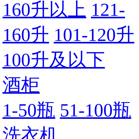
160升以上
121-
160升
101-120升
100升及以下
酒柜
1-50瓶
51-100瓶
洗衣机