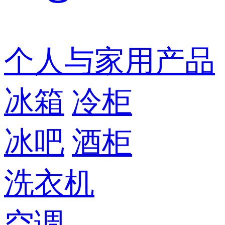
个人与家用产品
冰箱
冷柜
冰吧
酒柜
洗衣机
空调