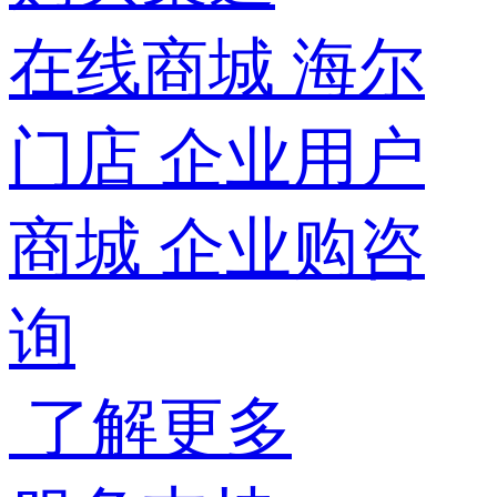
在线商城
海尔
门店
企业用户
商城
企业购咨
询
了解更多