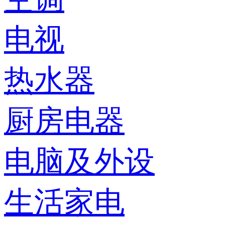
电视
热水器
厨房电器
电脑及外设
生活家电