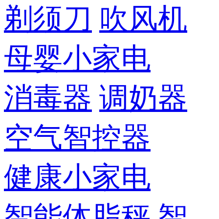
剃须刀
吹风机
母婴小家电
消毒器
调奶器
空气智控器
健康小家电
智能体脂秤
智