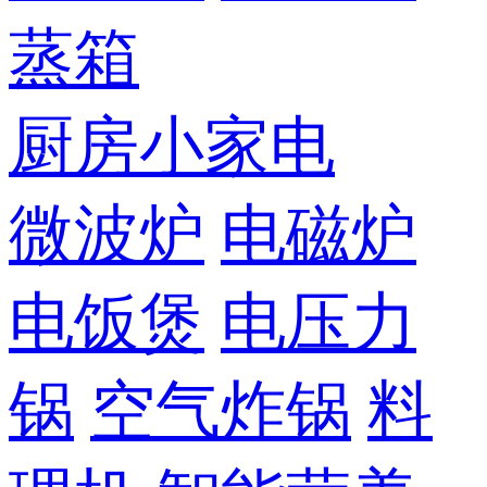
蒸箱
厨房小家电
微波炉
电磁炉
电饭煲
电压力
锅
空气炸锅
料