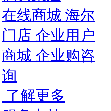
在线商城
海尔
门店
企业用户
商城
企业购咨
询
了解更多