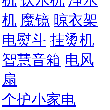
机
饮水机
净水
机
魔镜
晾衣架
电熨斗
挂烫机
智慧音箱
电风
扇
个护小家电