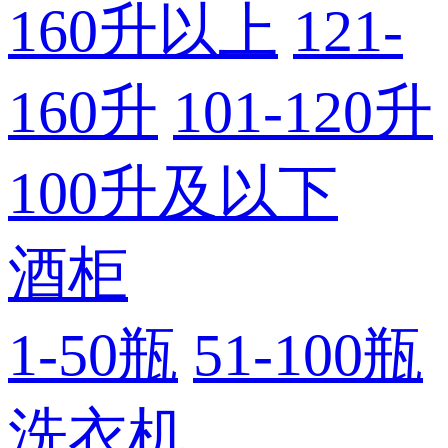
160升以上
121-
160升
101-120升
100升及以下
酒柜
1-50瓶
51-100瓶
洗衣机