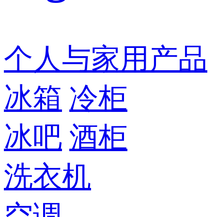
个人与家用产品
冰箱
冷柜
冰吧
酒柜
洗衣机
空调