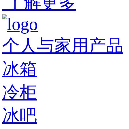
了解更多
个人与家用产品
冰箱
冷柜
冰吧