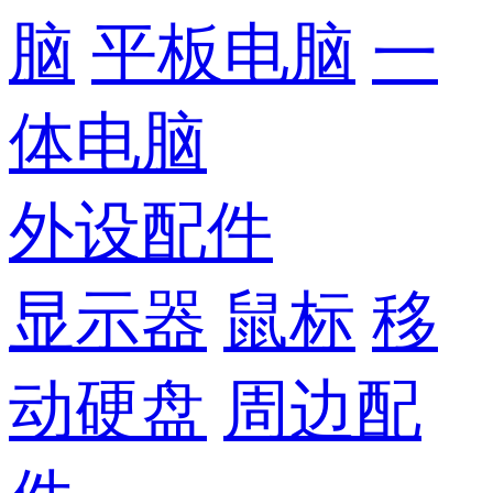
脑
平板电脑
一
体电脑
外设配件
显示器
鼠标
移
动硬盘
周边配