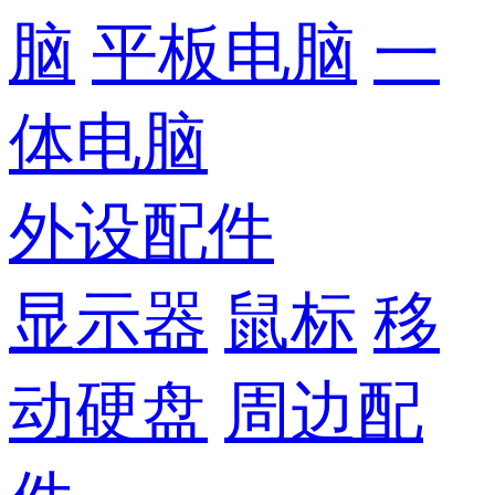
脑
平板电脑
一
体电脑
外设配件
显示器
鼠标
移
动硬盘
周边配