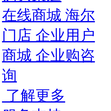
在线商城
海尔
门店
企业用户
商城
企业购咨
询
了解更多