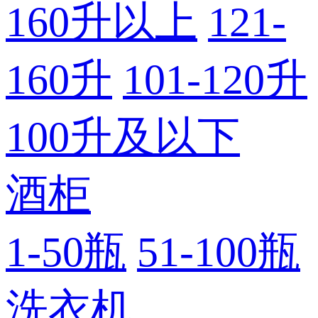
160升以上
121-
160升
101-120升
100升及以下
酒柜
1-50瓶
51-100瓶
洗衣机