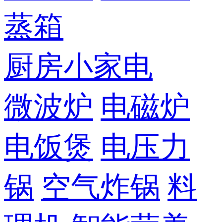
蒸箱
厨房小家电
微波炉
电磁炉
电饭煲
电压力
锅
空气炸锅
料