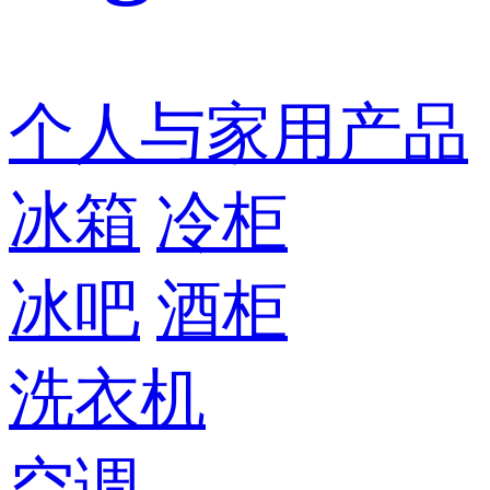
个人与家用产品
冰箱
冷柜
冰吧
酒柜
洗衣机
空调