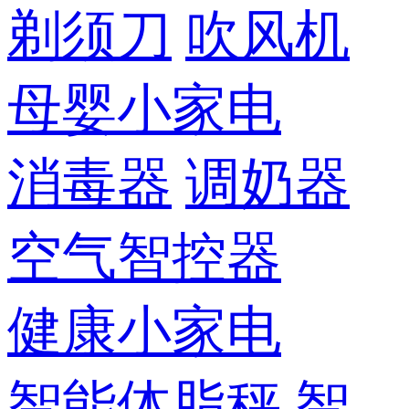
剃须刀
吹风机
母婴小家电
消毒器
调奶器
空气智控器
健康小家电
智能体脂秤
智