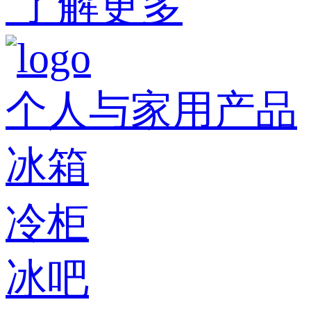
了解更多
个人与家用产品
冰箱
冷柜
冰吧