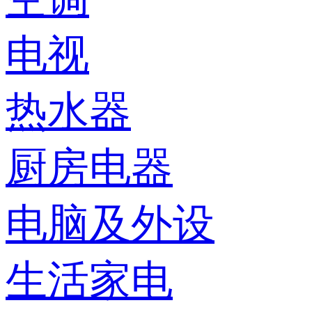
电视
热水器
厨房电器
电脑及外设
生活家电