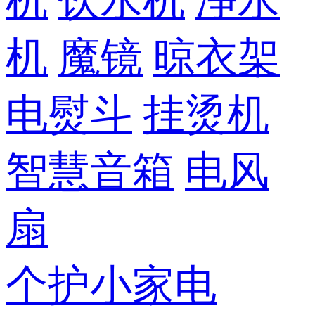
机
饮水机
净水
机
魔镜
晾衣架
电熨斗
挂烫机
智慧音箱
电风
扇
个护小家电