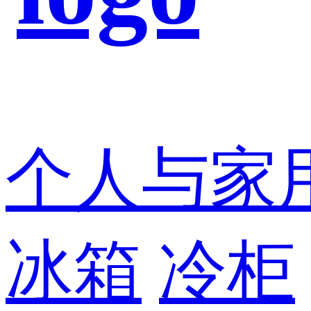
个人与家
冰箱
冷柜