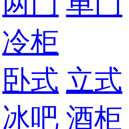
两门
单门
冷柜
卧式
立式
冰吧
酒柜