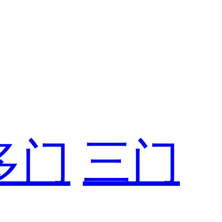
多门
三门