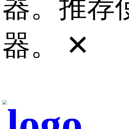
器。推荐使
器。
✕