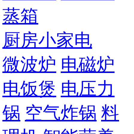
蒸箱
厨房小家电
微波炉
电磁炉
电饭煲
电压力
锅
空气炸锅
料