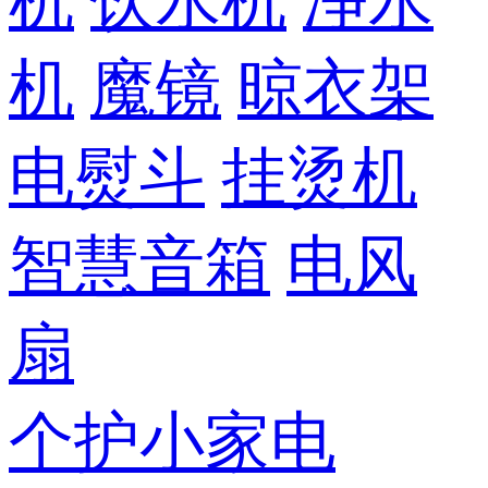
机
饮水机
净水
机
魔镜
晾衣架
电熨斗
挂烫机
智慧音箱
电风
扇
个护小家电