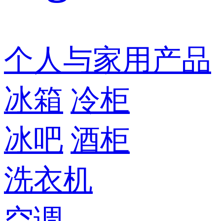
个人与家用产品
冰箱
冷柜
冰吧
酒柜
洗衣机
空调