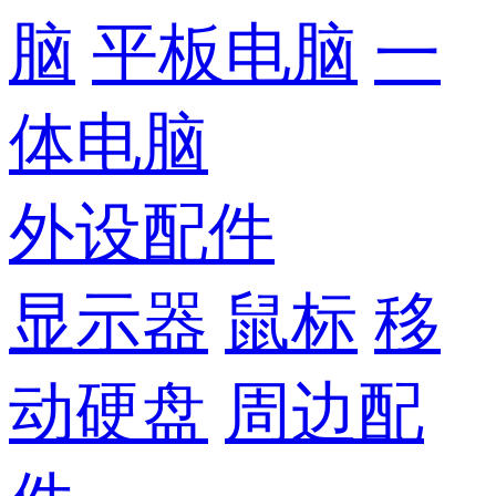
脑
平板电脑
一
体电脑
外设配件
显示器
鼠标
移
动硬盘
周边配