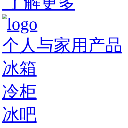
了解更多
个人与家用产品
冰箱
冷柜
冰吧