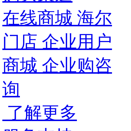
在线商城
海尔
门店
企业用户
商城
企业购咨
询
了解更多