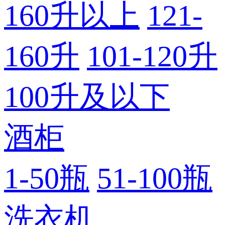
160升以上
121-
160升
101-120升
100升及以下
酒柜
1-50瓶
51-100瓶
洗衣机