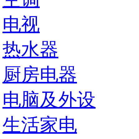
电视
热水器
厨房电器
电脑及外设
生活家电