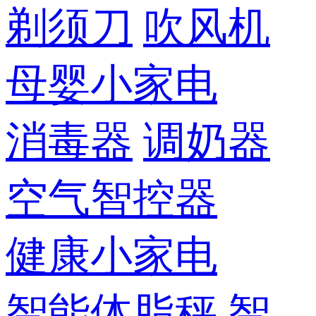
剃须刀
吹风机
母婴小家电
消毒器
调奶器
空气智控器
健康小家电
智能体脂秤
智