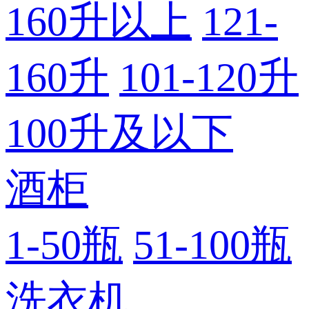
160升以上
121-
160升
101-120升
100升及以下
酒柜
1-50瓶
51-100瓶
洗衣机