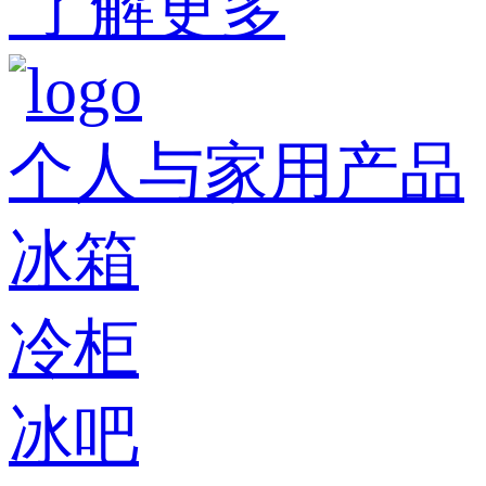
了解更多
个人与家用产品
冰箱
冷柜
冰吧