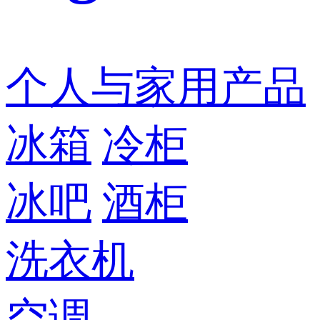
个人与家用产品
冰箱
冷柜
冰吧
酒柜
洗衣机
空调