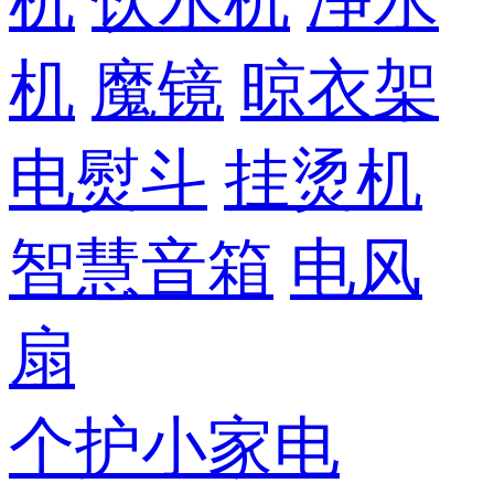
机
饮水机
净水
机
魔镜
晾衣架
电熨斗
挂烫机
智慧音箱
电风
扇
个护小家电