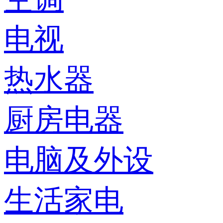
电视
热水器
厨房电器
电脑及外设
生活家电