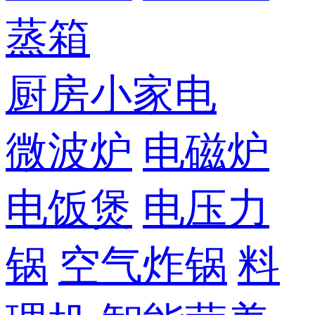
蒸箱
厨房小家电
微波炉
电磁炉
电饭煲
电压力
锅
空气炸锅
料