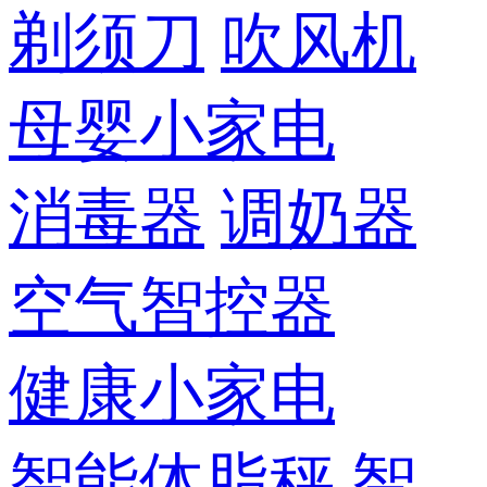
剃须刀
吹风机
母婴小家电
消毒器
调奶器
空气智控器
健康小家电
智能体脂秤
智