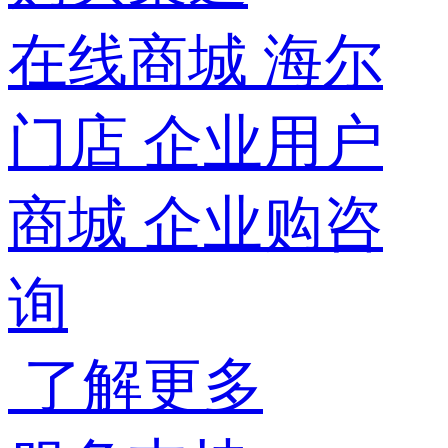
在线商城
海尔
门店
企业用户
商城
企业购咨
询
了解更多