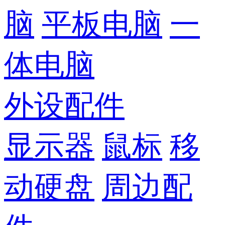
脑
平板电脑
一
体电脑
外设配件
显示器
鼠标
移
动硬盘
周边配