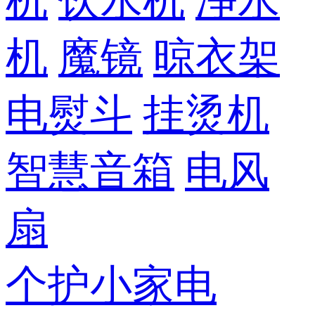
机
饮水机
净水
机
魔镜
晾衣架
电熨斗
挂烫机
智慧音箱
电风
扇
个护小家电