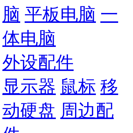
脑
平板电脑
一
体电脑
外设配件
显示器
鼠标
移
动硬盘
周边配