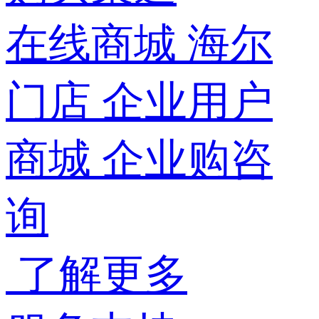
在线商城
海尔
门店
企业用户
商城
企业购咨
询
了解更多