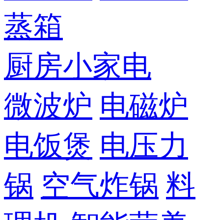
蒸箱
厨房小家电
微波炉
电磁炉
电饭煲
电压力
锅
空气炸锅
料