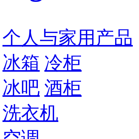
个人与家用产品
冰箱
冷柜
冰吧
酒柜
洗衣机
空调