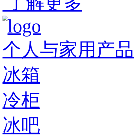
了解更多
个人与家用产品
冰箱
冷柜
冰吧