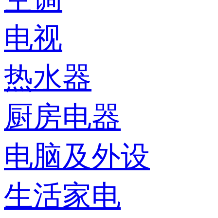
电视
热水器
厨房电器
电脑及外设
生活家电