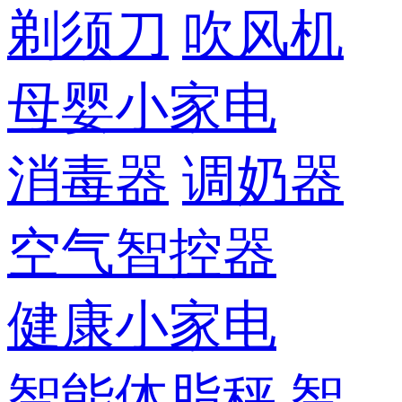
剃须刀
吹风机
母婴小家电
消毒器
调奶器
空气智控器
健康小家电
智能体脂秤
智