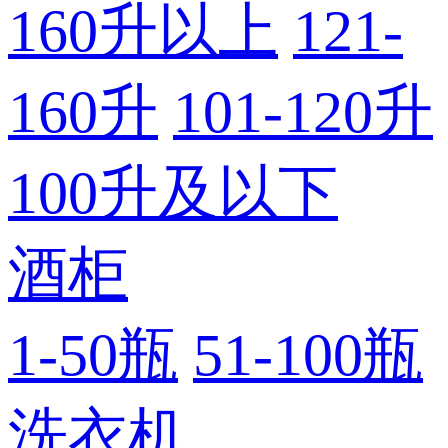
160升以上
121-
160升
101-120升
100升及以下
酒柜
1-50瓶
51-100瓶
洗衣机