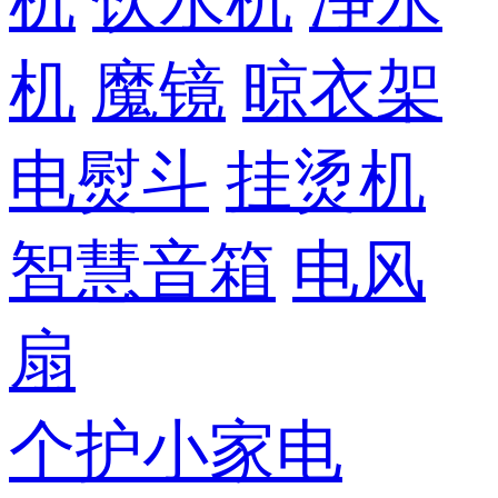
机
饮水机
净水
机
魔镜
晾衣架
电熨斗
挂烫机
智慧音箱
电风
扇
个护小家电