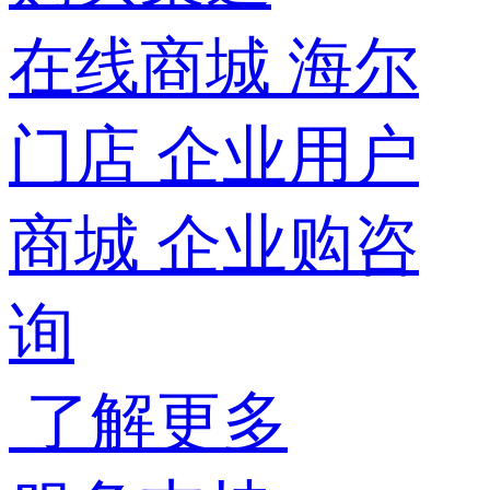
在线商城
海尔
门店
企业用户
商城
企业购咨
询
了解更多