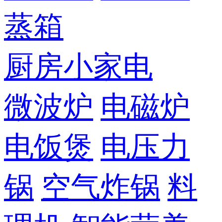
蒸箱
厨房小家电
微波炉
电磁炉
电饭煲
电压力
锅
空气炸锅
料