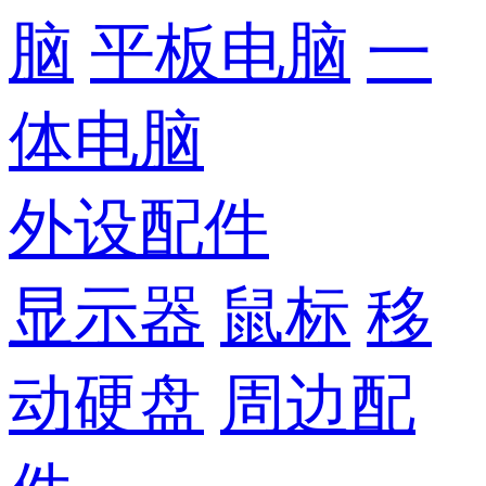
脑
平板电脑
一
体电脑
外设配件
显示器
鼠标
移
动硬盘
周边配