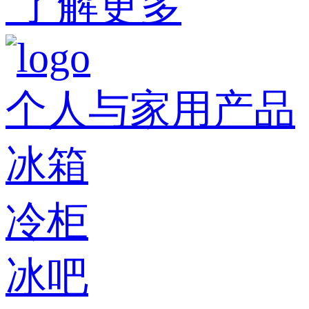
了解更多
个人与家用产品
冰箱
冷柜
冰吧