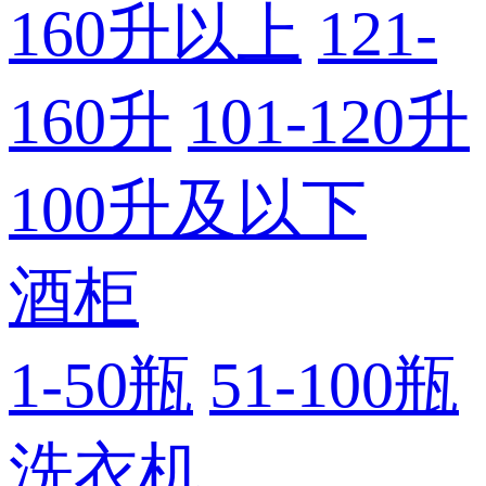
160升以上
121-
160升
101-120升
100升及以下
酒柜
1-50瓶
51-100瓶
洗衣机