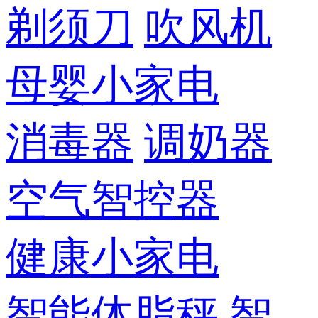
剃须刀
吹风机
母婴小家电
消毒器
调奶器
空气智控器
健康小家电
智能体脂秤
智