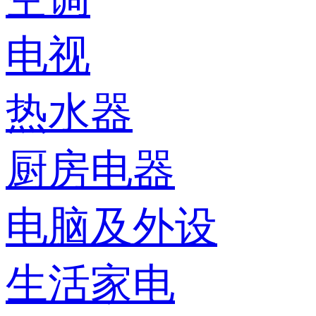
电视
热水器
厨房电器
电脑及外设
生活家电