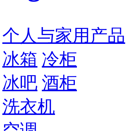
个人与家用产品
冰箱
冷柜
冰吧
酒柜
洗衣机
空调