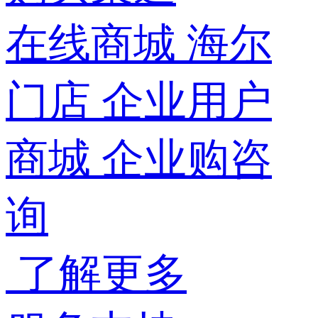
在线商城
海尔
门店
企业用户
商城
企业购咨
询
了解更多