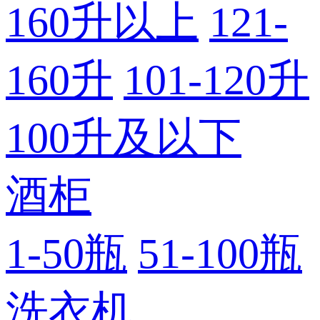
160升以上
121-
160升
101-120升
100升及以下
酒柜
1-50瓶
51-100瓶
洗衣机