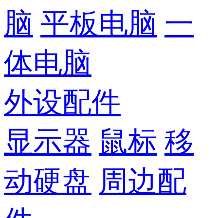
脑
平板电脑
一
体电脑
外设配件
显示器
鼠标
移
动硬盘
周边配