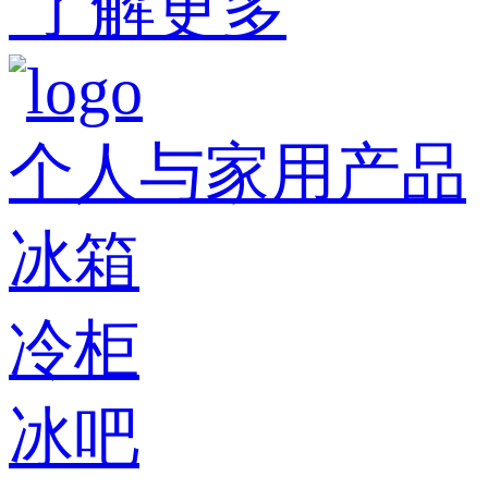
了解更多
个人与家用产品
冰箱
冷柜
冰吧