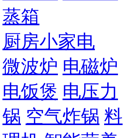
蒸箱
厨房小家电
微波炉
电磁炉
电饭煲
电压力
锅
空气炸锅
料