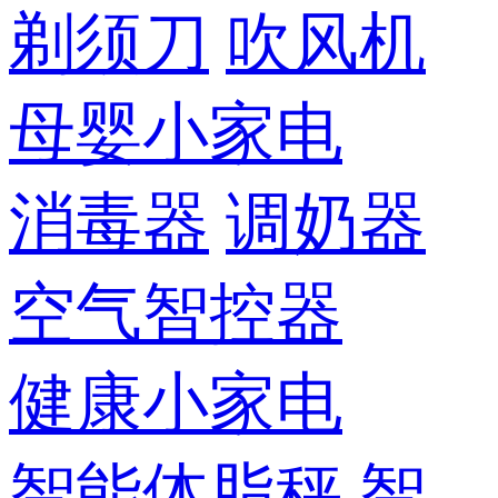
剃须刀
吹风机
母婴小家电
消毒器
调奶器
空气智控器
健康小家电
智能体脂秤
智