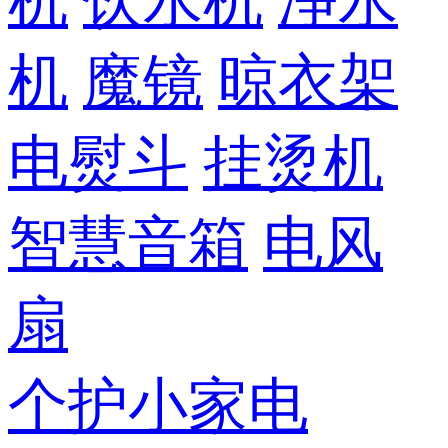
机
饮水机
净水
机
魔镜
晾衣架
电熨斗
挂烫机
智慧音箱
电风
扇
个护小家电