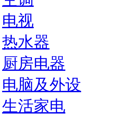
电视
热水器
厨房电器
电脑及外设
生活家电