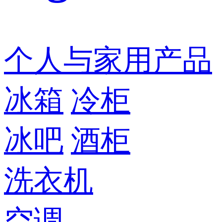
个人与家用产品
冰箱
冷柜
冰吧
酒柜
洗衣机
空调