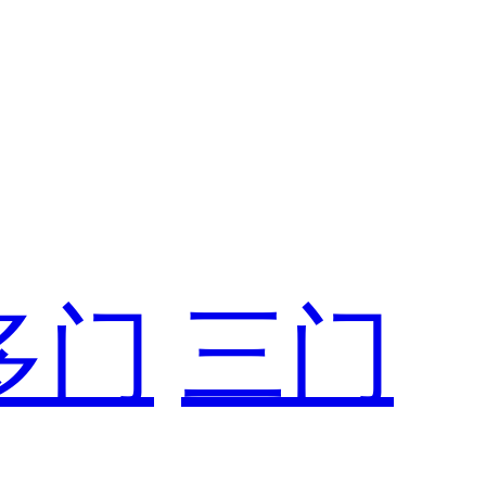
多门
三门