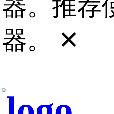
器。推荐使
器。
✕