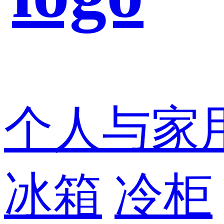
个人与家
冰箱
冷柜