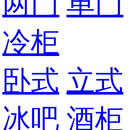
两门
单门
冷柜
卧式
立式
冰吧
酒柜