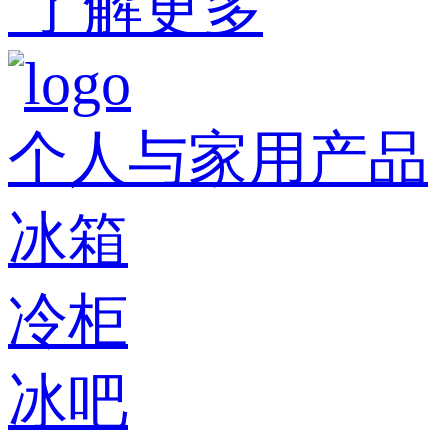
了解更多
个人与家用产品
冰箱
冷柜
冰吧