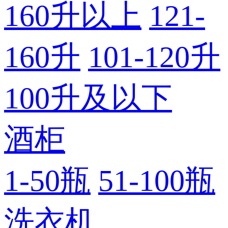
160升以上
121-
160升
101-120升
100升及以下
酒柜
1-50瓶
51-100瓶
洗衣机