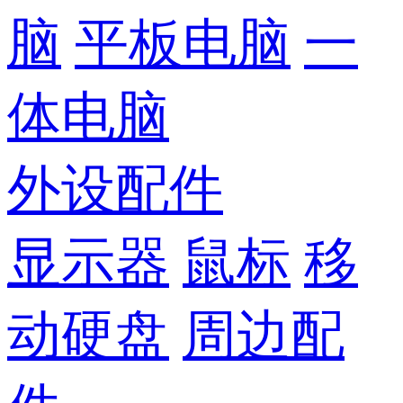
脑
平板电脑
一
体电脑
外设配件
显示器
鼠标
移
动硬盘
周边配