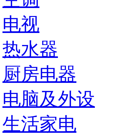
电视
热水器
厨房电器
电脑及外设
生活家电