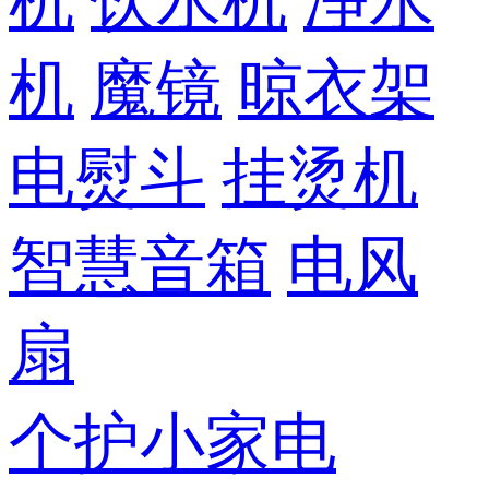
机
饮水机
净水
机
魔镜
晾衣架
电熨斗
挂烫机
智慧音箱
电风
扇
个护小家电