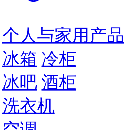
个人与家用产品
冰箱
冷柜
冰吧
酒柜
洗衣机
空调