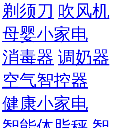
剃须刀
吹风机
母婴小家电
消毒器
调奶器
空气智控器
健康小家电
智能体脂秤
智