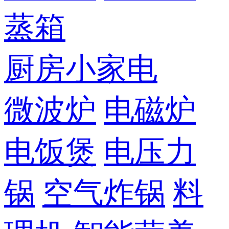
蒸箱
厨房小家电
微波炉
电磁炉
电饭煲
电压力
锅
空气炸锅
料