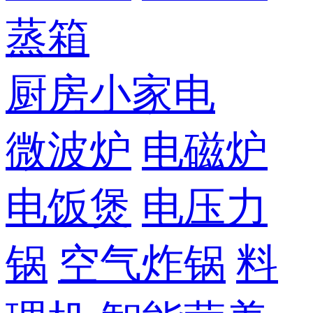
蒸箱
厨房小家电
微波炉
电磁炉
电饭煲
电压力
锅
空气炸锅
料