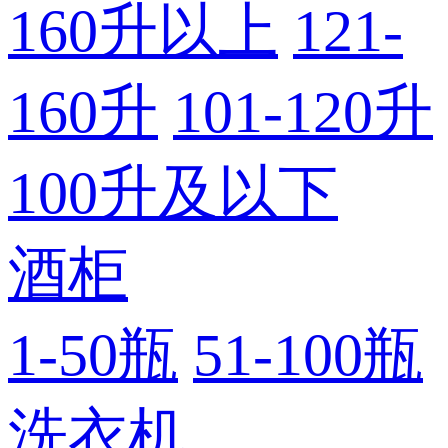
160升以上
121-
160升
101-120升
100升及以下
酒柜
1-50瓶
51-100瓶
洗衣机