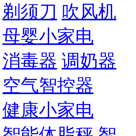
剃须刀
吹风机
母婴小家电
消毒器
调奶器
空气智控器
健康小家电
智能体脂秤
智