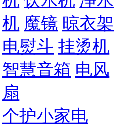
机
饮水机
净水
机
魔镜
晾衣架
电熨斗
挂烫机
智慧音箱
电风
扇
个护小家电