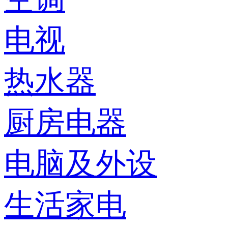
电视
热水器
厨房电器
电脑及外设
生活家电