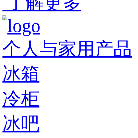
了解更多
个人与家用产品
冰箱
冷柜
冰吧