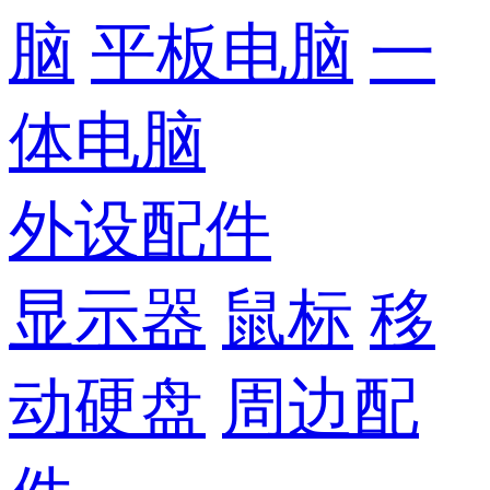
脑
平板电脑
一
体电脑
外设配件
显示器
鼠标
移
动硬盘
周边配