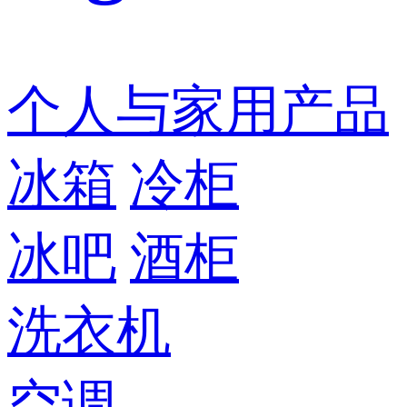
个人与家用产品
冰箱
冷柜
冰吧
酒柜
洗衣机
空调