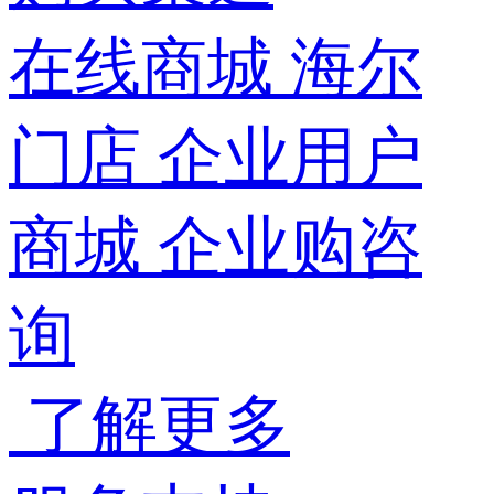
在线商城
海尔
门店
企业用户
商城
企业购咨
询
了解更多