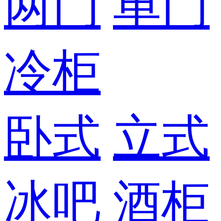
两门
单门
冷柜
卧式
立式
冰吧
酒柜