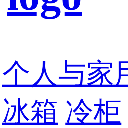
个人与家
冰箱
冷柜