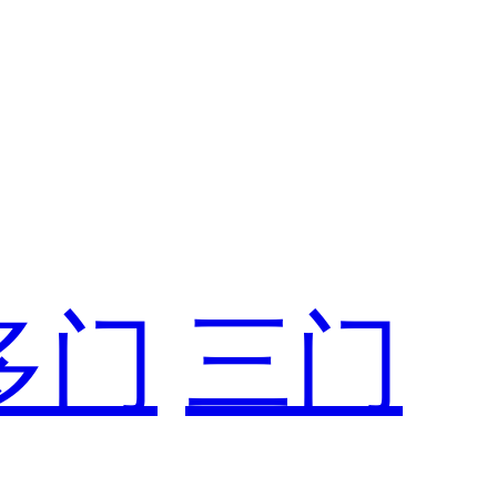
多门
三门