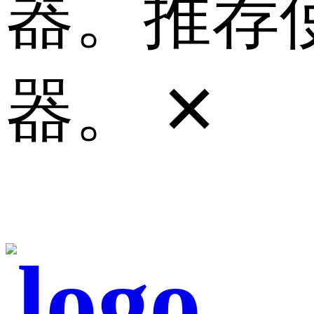
器。推荐使
器。
✕