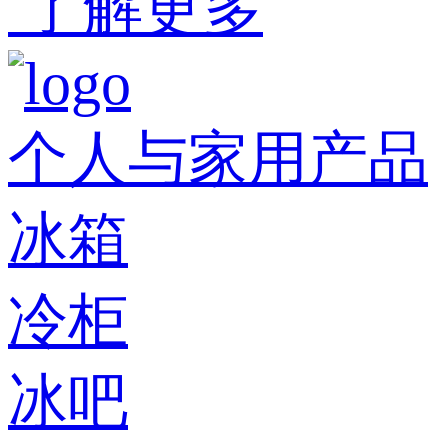
了解更多
个人与家用产品
冰箱
冷柜
冰吧