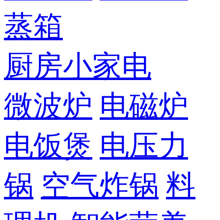
蒸箱
厨房小家电
微波炉
电磁炉
电饭煲
电压力
锅
空气炸锅
料