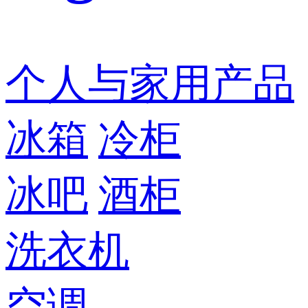
个人与家用产品
冰箱
冷柜
冰吧
酒柜
洗衣机
空调