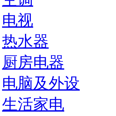
电视
热水器
厨房电器
电脑及外设
生活家电