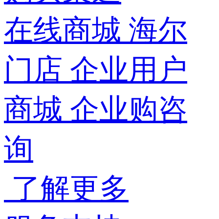
在线商城
海尔
门店
企业用户
商城
企业购咨
询
了解更多