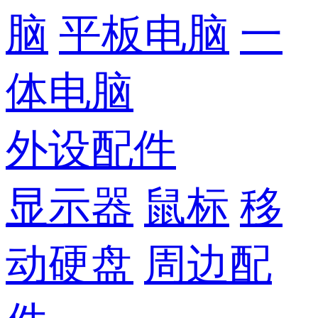
脑
平板电脑
一
体电脑
外设配件
显示器
鼠标
移
动硬盘
周边配