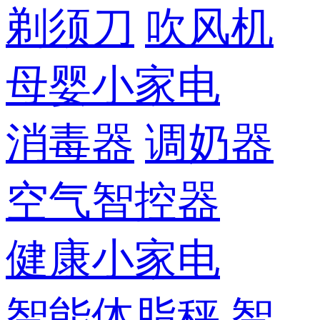
剃须刀
吹风机
母婴小家电
消毒器
调奶器
空气智控器
健康小家电
智能体脂秤
智