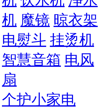
机
饮水机
净水
机
魔镜
晾衣架
电熨斗
挂烫机
智慧音箱
电风
扇
个护小家电