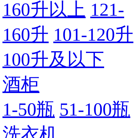
160升以上
121-
160升
101-120升
100升及以下
酒柜
1-50瓶
51-100瓶
洗衣机