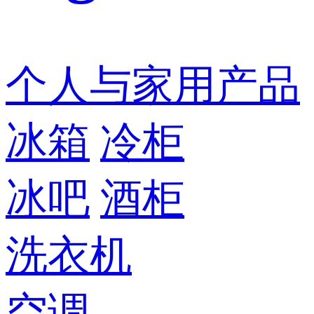
个人与家用产品
冰箱
冷柜
冰吧
酒柜
洗衣机
空调