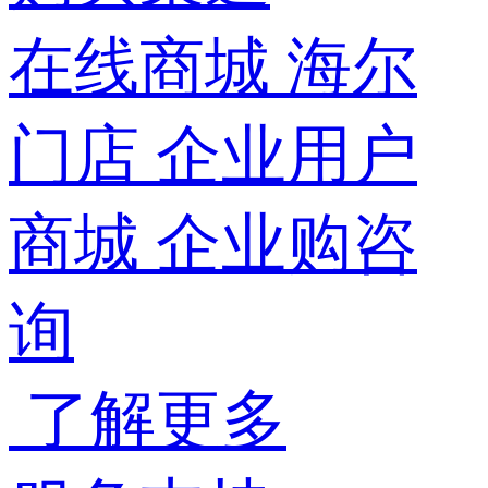
在线商城
海尔
门店
企业用户
商城
企业购咨
询
了解更多