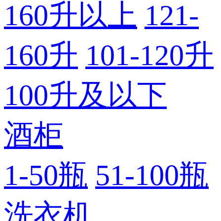
160升以上
121-
160升
101-120升
100升及以下
酒柜
1-50瓶
51-100瓶
洗衣机