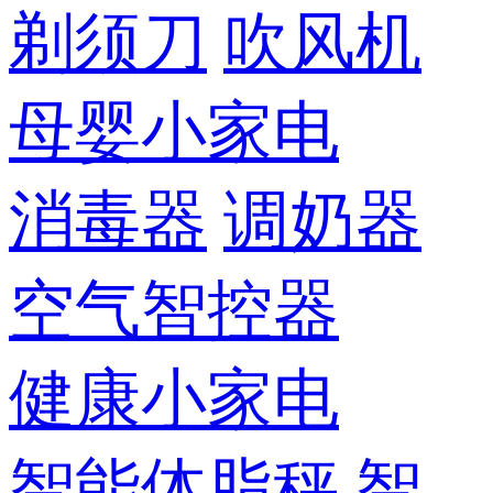
剃须刀
吹风机
母婴小家电
消毒器
调奶器
空气智控器
健康小家电
智能体脂秤
智