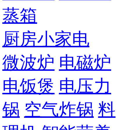
蒸箱
厨房小家电
微波炉
电磁炉
电饭煲
电压力
锅
空气炸锅
料