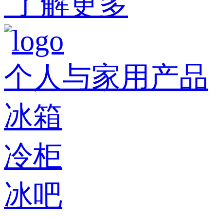
了解更多
个人与家用产品
冰箱
冷柜
冰吧