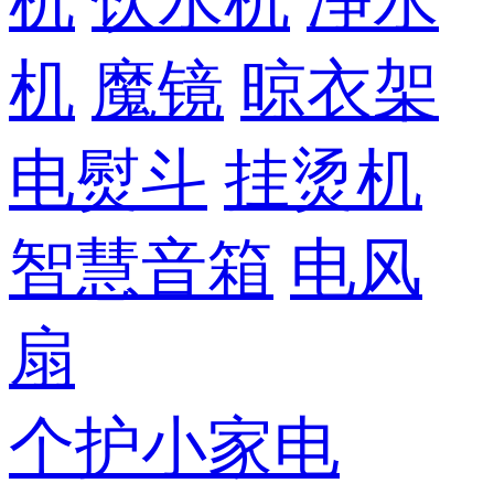
机
饮水机
净水
机
魔镜
晾衣架
电熨斗
挂烫机
智慧音箱
电风
扇
个护小家电