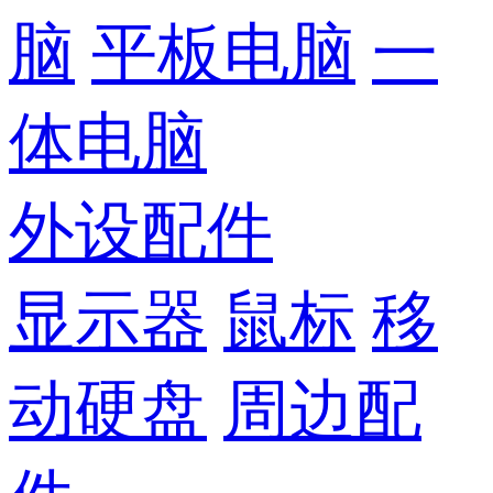
脑
平板电脑
一
体电脑
外设配件
显示器
鼠标
移
动硬盘
周边配