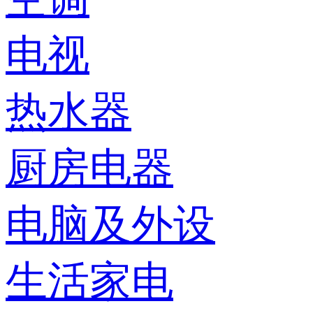
电视
热水器
厨房电器
电脑及外设
生活家电